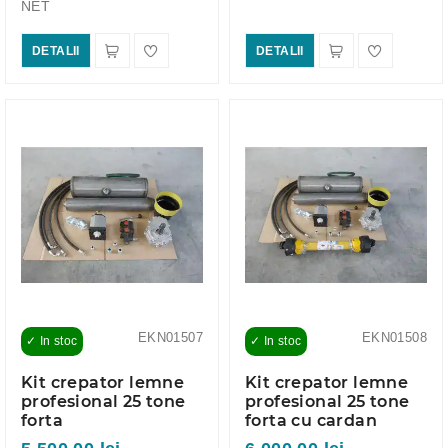
NET
DETALII
DETALII
EKN01507
EKN01508
✓ In stoc
✓ In stoc
Kit crepator lemne
Kit crepator lemne
profesional 25 tone
profesional 25 tone
forta
forta cu cardan