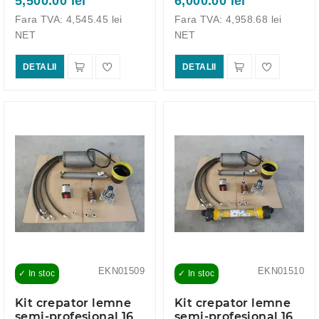
5,500.00 lei
6,000.00 lei
Fara TVA: 4,545.45 lei
Fara TVA: 4,958.68 lei
NET
NET
DETALII
DETALII
EKN01509
EKN01510
✓ In stoc
✓ In stoc
Kit crepator lemne
Kit crepator lemne
semi-profesional 16
semi-profesional 16