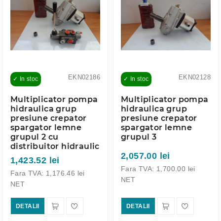
EKN02186
EKN02128
✓ In stoc
✓ In stoc
Multiplicator pompa
Multiplicator pompa
hidraulica grup
hidraulica grup
presiune crepator
presiune crepator
spargator lemne
spargator lemne
grupul 2 cu
grupul 3
distribuitor hidraulic
2,057.00 lei
1,423.52 lei
Fara TVA: 1,700.00 lei
Fara TVA: 1,176.46 lei
NET
NET
DETALII
DETALII