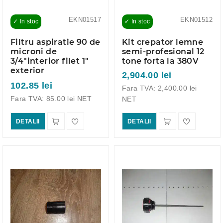
EKN01517
EKN01512
✓ In stoc
✓ In stoc
Filtru aspiratie 90 de
Kit crepator lemne
microni de
semi-profesional 12
3/4"interior filet 1"
tone forta la 380V
exterior
2,904.00 lei
102.85 lei
Fara TVA: 2,400.00 lei
Fara TVA: 85.00 lei NET
NET
DETALII
DETALII