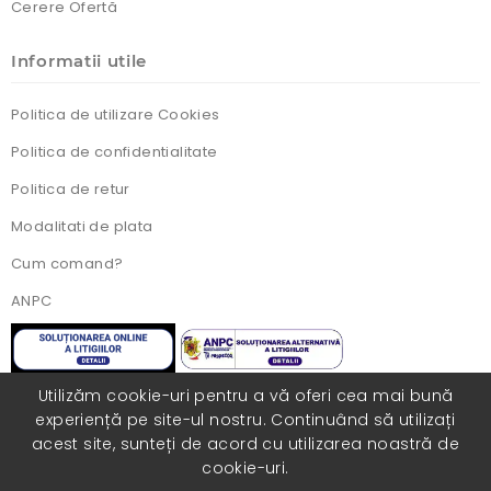
Cerere Ofertă
Informatii utile
Politica de utilizare Cookies
Politica de confidentialitate
Politica de retur
Modalitati de plata
Cum comand?
ANPC
Utilizăm cookie-uri pentru a vă oferi cea mai bună
experiență pe site-ul nostru. Continuând să utilizați
Toate drepturile rezervate. Realizat cu ❤️ de
acest site, sunteți de acord cu utilizarea noastră de
catre
COLORISITE.RO
cookie-uri.