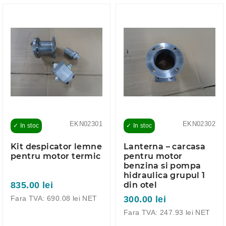
EKN02301
EKN02302
✓ In stoc
✓ In stoc
Kit despicator lemne
Lanterna – carcasa
pentru motor termic
pentru motor
benzina si pompa
hidraulica grupul 1
835.00 lei
din otel
Fara TVA: 690.08 lei NET
300.00 lei
Fara TVA: 247.93 lei NET