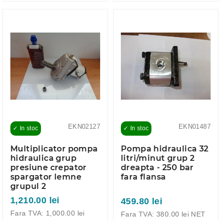
EKN02127
EKN01487
✓ In stoc
✓ In stoc
Multiplicator pompa
Pompa hidraulica 32
hidraulica grup
litri/minut grup 2
presiune crepator
dreapta - 250 bar
spargator lemne
fara flansa
grupul 2
1,210.00 lei
459.80 lei
Fara TVA: 1,000.00 lei
Fara TVA: 380.00 lei NET