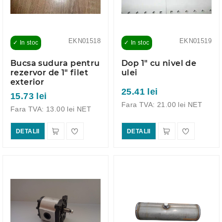
EKN01518
EKN01519
✓ In stoc
✓ In stoc
Bucsa sudura pentru
Dop 1" cu nivel de
rezervor de 1" filet
ulei
exterior
25.41 lei
15.73 lei
Fara TVA: 21.00 lei NET
Fara TVA: 13.00 lei NET
DETALII
DETALII