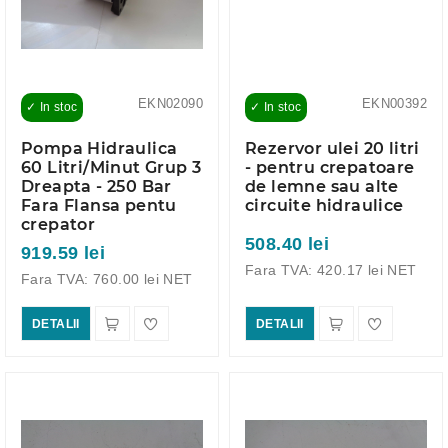
EKN02090
EKN00392
✓ In stoc
✓ In stoc
Pompa Hidraulica
Rezervor ulei 20 litri
60 Litri/Minut Grup 3
- pentru crepatoare
Dreapta - 250 Bar
de lemne sau alte
Fara Flansa pentu
circuite hidraulice
crepator
508.40 lei
919.59 lei
Fara TVA: 420.17 lei NET
Fara TVA: 760.00 lei NET
DETALII
DETALII