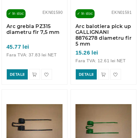
EKN01590
EKN01591
✓ In stoc
✓ In stoc
Arc grebla PZ315
Arc balotiera pick up
diametru fir 7,5 mm
GALLIGNANI
8876278 diametru fir
5 mm
45.77 lei
15.26 lei
Fara TVA: 37.83 lei NET
Fara TVA: 12.61 lei NET
DETALII
DETALII