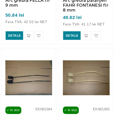
Arc grebla FELLA fir
Arc grebla paianjen
9 mm
FAHR FONTANESI fir
8 mm
50.84 lei
49.82 lei
Fara TVA: 42.02 lei NET
Fara TVA: 41.17 lei NET
DETALII
DETALII
EKN01584
EKN01585
✓ In stoc
✓ In stoc