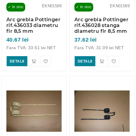
EKN01588
EKN01589
✓ In stoc
✓ In stoc
Arc grebla Pottinger
Arc grebla Pottinger
rif.436033 diametru
rif.436028 stanga
fir 8,5 mm
diametru fir 8,5 mm
40.67 lei
37.62 lei
Fara TVA: 33.61 lei NET
Fara TVA: 31.09 lei NET
DETALII
DETALII