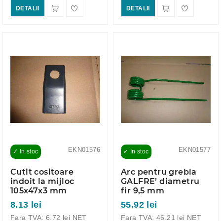
DETALII
DETALII
EKN01576
EKN01577
✓ In stoc
✓ In stoc
Cutit cositoare
Arc pentru grebla
indoit la mijloc
GALFRE’ diametru
105x47x3 mm
fir 9,5 mm
8.13 lei
55.92 lei
Fara TVA: 6.72 lei NET
Fara TVA: 46.21 lei NET