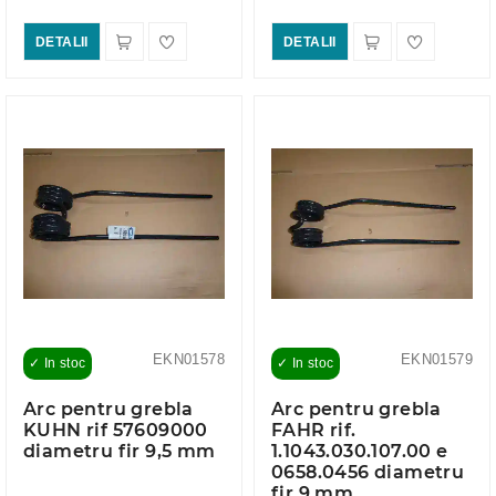
DETALII
DETALII
EKN01578
EKN01579
✓ In stoc
✓ In stoc
Arc pentru grebla
Arc pentru grebla
KUHN rif 57609000
FAHR rif.
diametru fir 9,5 mm
1.1043.030.107.00 e
0658.0456 diametru
fir 9 mm