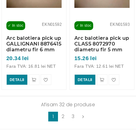
EKN01592
EKN01593
✓ In stoc
✓ In stoc
Arc balotiera pick up
Arc balotiera pick up
GALLIGNANI 8876415
CLASS 8072970
diametru fir 6 mm
diametru fir 5 mm
20.34 lei
15.26 lei
Fara TVA: 16.81 lei NET
Fara TVA: 12.61 lei NET
DETALII
DETALII
Afisam 32 de produse
1
2
3