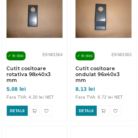
EKN01564
EKN01565
✓ In stoc
✓ In stoc
Cutit cositoare
Cutit cositoare
rotativa 98x40x3
ondulat 96x40x3
mm
mm
5.08 lei
8.13 lei
Fara TVA: 4.20 lei NET
Fara TVA: 6.72 lei NET
DETALII
DETALII