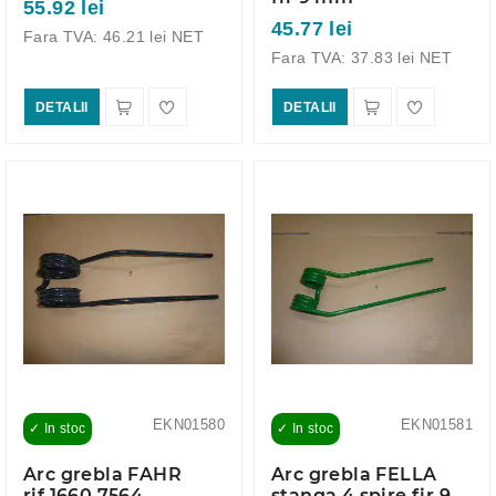
55.92 lei
45.77 lei
Fara TVA: 46.21 lei NET
Fara TVA: 37.83 lei NET
DETALII
DETALII
EKN01580
EKN01581
✓ In stoc
✓ In stoc
Arc grebla FAHR
Arc grebla FELLA
rif.1660.7564,
stanga 4 spire fir 9