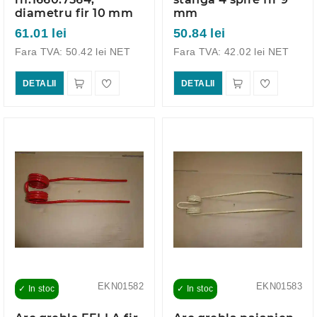
diametru fir 10 mm
mm
61.01 lei
50.84 lei
Fara TVA: 50.42 lei NET
Fara TVA: 42.02 lei NET
DETALII
DETALII
EKN01582
EKN01583
✓ In stoc
✓ In stoc