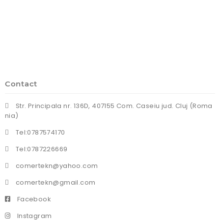
Contact
Str. Principala nr. 136D, 407155 Com. Caseiu jud. Cluj (Roma
nia)
Tel:0787574170
Tel:0787226669
comertekn@yahoo.com
comertekn@gmail.com
Facebook
Instagram