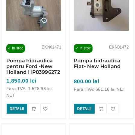
EKN01471
EKN01472
✓ In stoc
✓ In stoc
Pompa hidraulica
Pompa hidraulica
pentru Ford -New
Fiat- New Holland
Holland HP83996272
1,850.00 lei
800.00 lei
Fara TVA: 1,528.93 lei
Fara TVA: 661.16 lei NET
NET
DETALII
DETALII