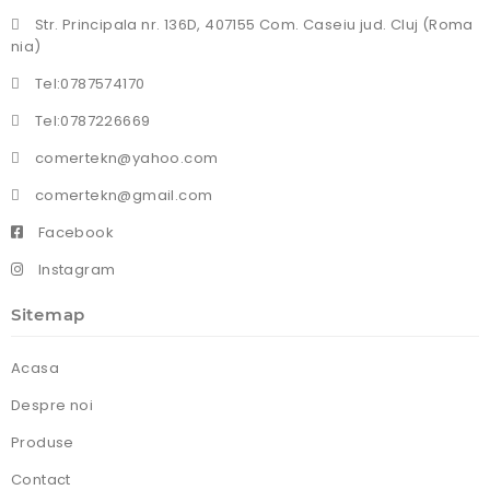
Str. Principala nr. 136D, 407155 Com. Caseiu jud. Cluj (Roma
nia)
Tel:0787574170
Tel:0787226669
comertekn@yahoo.com
comertekn@gmail.com
Facebook
Instagram
Sitemap
Acasa
Despre noi
Produse
Contact