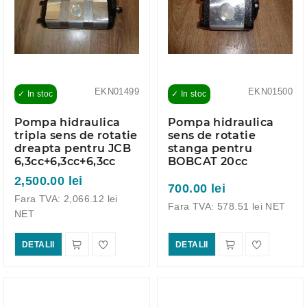
EKN01499
EKN01500
✓ In stoc
✓ In stoc
Pompa hidraulica
Pompa hidraulica
tripla sens de rotatie
sens de rotatie
dreapta pentru JCB
stanga pentru
6,3cc+6,3cc+6,3cc
BOBCAT 20cc
2,500.00 lei
700.00 lei
Fara TVA: 2,066.12 lei
Fara TVA: 578.51 lei NET
NET
DETALII
DETALII