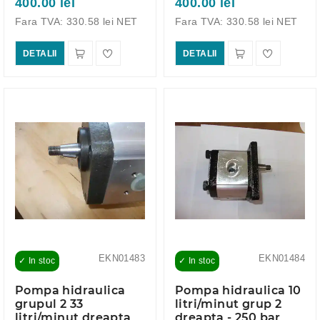
400.00 lei
400.00 lei
Fara TVA: 330.58 lei NET
Fara TVA: 330.58 lei NET
DETALII
DETALII
EKN01483
EKN01484
✓ In stoc
✓ In stoc
Pompa hidraulica
Pompa hidraulica 10
grupul 2 33
litri/minut grup 2
litri/minut dreapta
dreapta - 250 bar