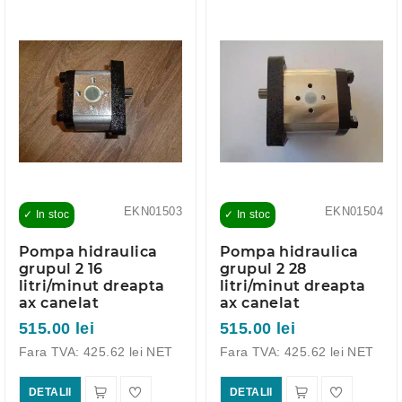
EKN01503
EKN01504
✓ In stoc
✓ In stoc
Pompa hidraulica
Pompa hidraulica
grupul 2 16
grupul 2 28
litri/minut dreapta
litri/minut dreapta
ax canelat
ax canelat
515.00 lei
515.00 lei
Fara TVA: 425.62 lei NET
Fara TVA: 425.62 lei NET
DETALII
DETALII