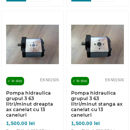
EKN01505
EKN01506
✓ In stoc
✓ In stoc
Pompa hidraulica
Pompa hidraulica
grupul 3 63
grupul 3 63
litri/minut dreapta
litri/minut stanga ax
ax canelat cu 13
canelat cu 13
caneluri
caneluri
1,500.00 lei
1,500.00 lei