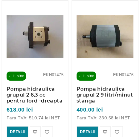
EKN01475
EKN01476
✓ In stoc
✓ In stoc
Pompa hidraulica
Pompa hidraulica
grupul 2 6,3 cc
grupul 2 9 litri/minut
pentru ford -dreapta
stanga
618.00 lei
400.00 lei
Fara TVA: 510.74 lei NET
Fara TVA: 330.58 lei NET
DETALII
DETALII