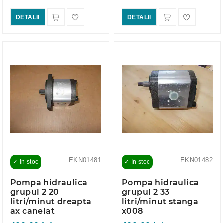
DETALII
DETALII
EKN01481
EKN01482
✓ In stoc
✓ In stoc
Pompa hidraulica
Pompa hidraulica
grupul 2 20
grupul 2 33
litri/minut dreapta
litri/minut stanga
ax canelat
x008