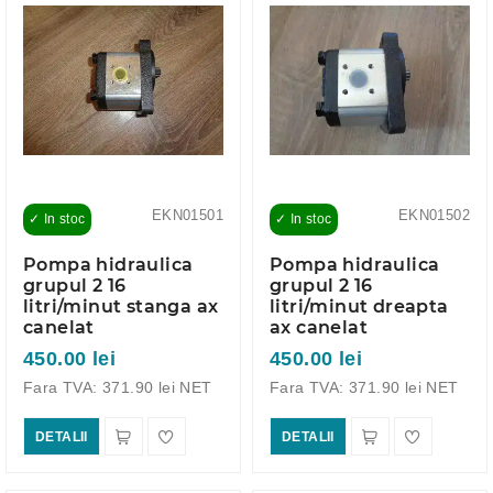
EKN01501
EKN01502
✓ In stoc
✓ In stoc
Pompa hidraulica
Pompa hidraulica
grupul 2 16
grupul 2 16
litri/minut stanga ax
litri/minut dreapta
canelat
ax canelat
450.00 lei
450.00 lei
Fara TVA: 371.90 lei NET
Fara TVA: 371.90 lei NET
DETALII
DETALII