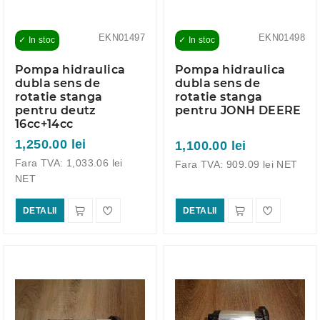
EKN01497
EKN01498
✓ In stoc
✓ In stoc
Pompa hidraulica
Pompa hidraulica
dubla sens de
dubla sens de
rotatie stanga
rotatie stanga
pentru deutz
pentru JONH DEERE
16cc+14cc
1,250.00 lei
1,100.00 lei
Fara TVA: 1,033.06 lei
Fara TVA: 909.09 lei NET
NET
DETALII
DETALII