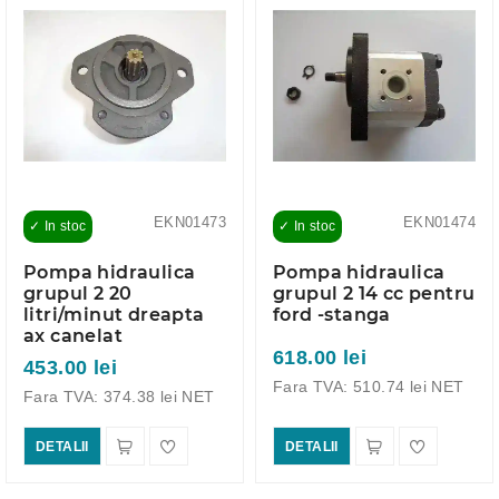
EKN01473
EKN01474
✓ In stoc
✓ In stoc
Pompa hidraulica
Pompa hidraulica
grupul 2 20
grupul 2 14 cc pentru
litri/minut dreapta
ford -stanga
ax canelat
618.00 lei
453.00 lei
Fara TVA: 510.74 lei NET
Fara TVA: 374.38 lei NET
DETALII
DETALII