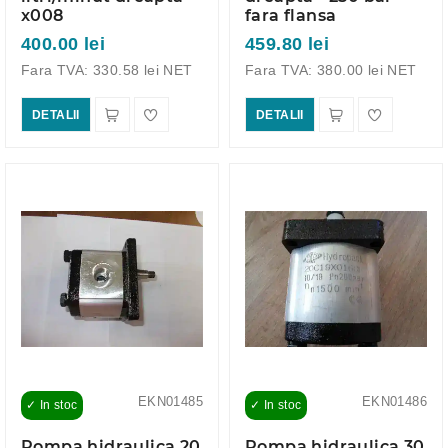
x008
fara flansa
400.00 lei
459.80 lei
Fara TVA: 330.58 lei NET
Fara TVA: 380.00 lei NET
DETALII
DETALII
EKN01485
EKN01486
✓ In stoc
✓ In stoc
Pompa hidraulica 20
Pompa hidraulica 30