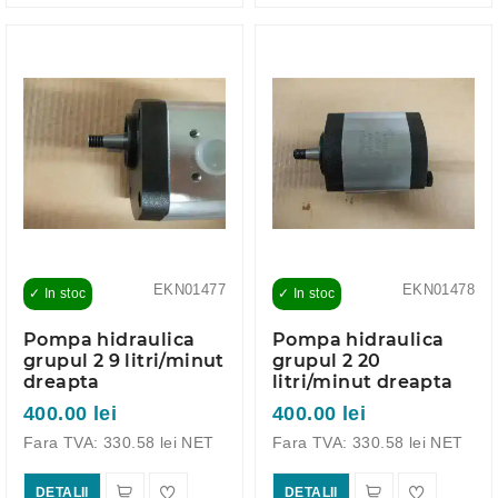
EKN01477
EKN01478
✓ In stoc
✓ In stoc
Pompa hidraulica
Pompa hidraulica
grupul 2 9 litri/minut
grupul 2 20
dreapta
litri/minut dreapta
400.00 lei
400.00 lei
Fara TVA: 330.58 lei NET
Fara TVA: 330.58 lei NET
DETALII
DETALII