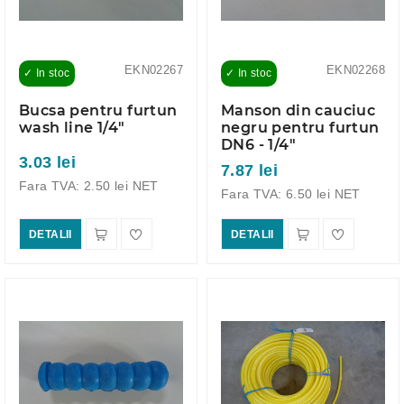
EKN02267
EKN02268
✓ In stoc
✓ In stoc
Bucsa pentru furtun
Manson din cauciuc
wash line 1/4"
negru pentru furtun
DN6 - 1/4"
3.03 lei
7.87 lei
Fara TVA: 2.50 lei NET
Fara TVA: 6.50 lei NET
DETALII
DETALII