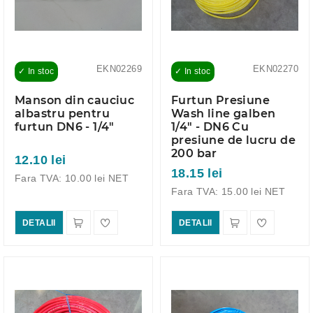
EKN02269
EKN02270
✓ In stoc
✓ In stoc
Manson din cauciuc
Furtun Presiune
albastru pentru
Wash line galben
furtun DN6 - 1/4"
1/4" - DN6 Cu
presiune de lucru de
200 bar
12.10 lei
18.15 lei
Fara TVA: 10.00 lei NET
Fara TVA: 15.00 lei NET
DETALII
DETALII