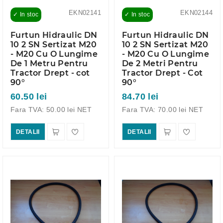
EKN02141
EKN02144
✓ In stoc
✓ In stoc
Furtun Hidraulic DN
Furtun Hidraulic DN
10 2 SN Sertizat M20
10 2 SN Sertizat M20
- M20 Cu O Lungime
- M20 Cu O Lungime
De 1 Metru Pentru
De 2 Metri Pentru
Tractor Drept - cot
Tractor Drept - Cot
90°
90°
60.50 lei
84.70 lei
Fara TVA: 50.00 lei NET
Fara TVA: 70.00 lei NET
DETALII
DETALII