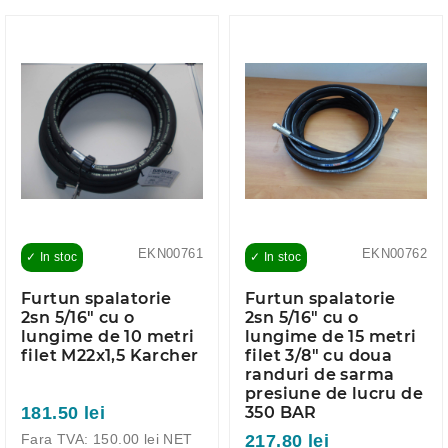
EKN00761
EKN00762
✓ In stoc
✓ In stoc
Furtun spalatorie
Furtun spalatorie
2sn 5/16" cu o
2sn 5/16" cu o
lungime de 10 metri
lungime de 15 metri
filet M22x1,5 Karcher
filet 3/8" cu doua
randuri de sarma
presiune de lucru de
181.50 lei
350 BAR
Fara TVA: 150.00 lei NET
217.80 lei