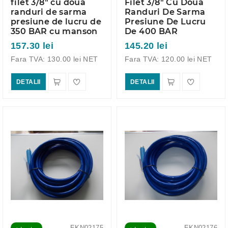
filet 3/8" cu doua
Filet 3/8" Cu Doua
randuri de sarma
Randuri De Sarma
presiune de lucru de
Presiune De Lucru
350 BAR cu manson
De 400 BAR
157.30 lei
145.20 lei
Fara TVA: 130.00 lei NET
Fara TVA: 120.00 lei NET
DETALII
DETALII
EKN02175
EKN02176