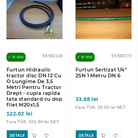
EKN02148
EKN00773
✓ In stoc
✓ In stoc
Furtun Hidraulic
Furtun Sertizat 1/4"
tractor disc DN 12 Cu
2SN 1 Metru DN 6
O Lungime De 3,5
Metri Pentru Tractor
Drept - cupla rapida
33.88 lei
tata standard cu dop
filet M20x1,5
Fara TVA: 28.00 lei NET
122.02 lei
Fara TVA: 100.84 lei NET
DETALII
DETALII