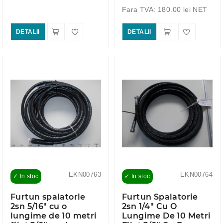
Fara TVA: 180.00 lei NET
DETALII
DETALII
EKN00763
EKN00764
✓ In stoc
✓ In stoc
Furtun spalatorie
Furtun Spalatorie
2sn 5/16" cu o
2sn 1/4" Cu O
lungime de 10 metri
Lungime De 10 Metri