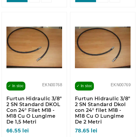
EKN00768
EKN00769
✓ In stoc
✓ In stoc
Furtun Hidraulic 3/8"
Furtun Hidraulic 3/8"
2 SN Standard DKOL
2 SN Standard Dkol
Con 24° Filet M18 -
con 24° filet M18 -
M18 Cu O Lungime
M18 Cu O Lungime
De 1,5 Metri
De 2 Metri
66.55 lei
78.65 lei