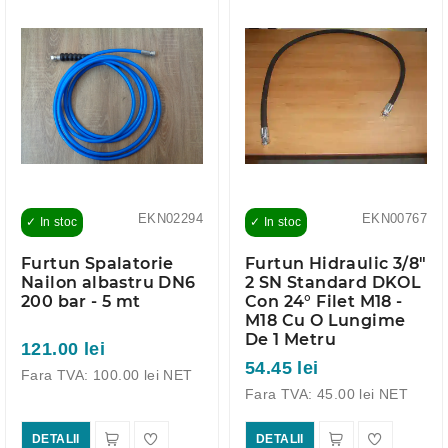
EKN02294
EKN00767
✓ In stoc
✓ In stoc
Furtun Spalatorie
Furtun Hidraulic 3/8"
Nailon albastru DN6
2 SN Standard DKOL
200 bar - 5 mt
Con 24° Filet M18 -
M18 Cu O Lungime
De 1 Metru
121.00 lei
54.45 lei
Fara TVA: 100.00 lei NET
Fara TVA: 45.00 lei NET
DETALII
DETALII