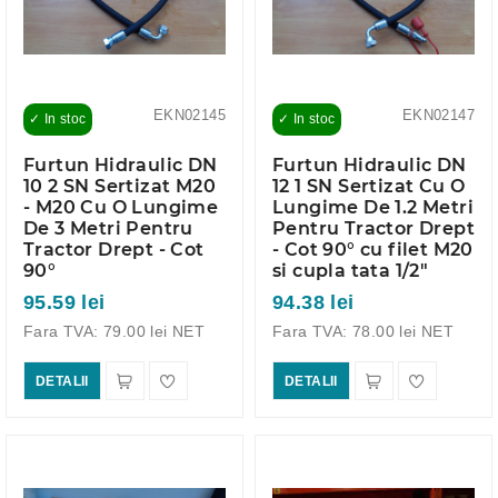
EKN02145
EKN02147
✓ In stoc
✓ In stoc
Furtun Hidraulic DN
Furtun Hidraulic DN
10 2 SN Sertizat M20
12 1 SN Sertizat Cu O
- M20 Cu O Lungime
Lungime De 1.2 Metri
De 3 Metri Pentru
Pentru Tractor Drept
Tractor Drept - Cot
- Cot 90° cu filet M20
90°
si cupla tata 1/2"
95.59 lei
94.38 lei
Fara TVA: 79.00 lei NET
Fara TVA: 78.00 lei NET
DETALII
DETALII