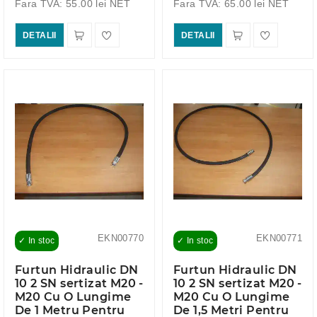
Fara TVA: 55.00 lei NET
Fara TVA: 65.00 lei NET
DETALII
DETALII
EKN00770
EKN00771
✓ In stoc
✓ In stoc
Furtun Hidraulic DN
Furtun Hidraulic DN
10 2 SN sertizat M20 -
10 2 SN sertizat M20 -
M20 Cu O Lungime
M20 Cu O Lungime
De 1 Metru Pentru
De 1,5 Metri Pentru