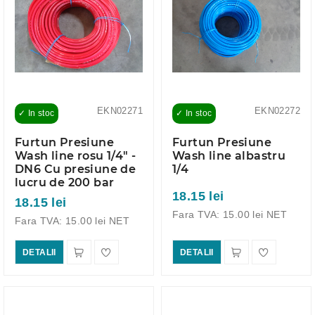
EKN02271
EKN02272
✓ In stoc
✓ In stoc
Furtun Presiune
Furtun Presiune
Wash line rosu 1/4" -
Wash line albastru
DN6 Cu presiune de
1/4
lucru de 200 bar
18.15 lei
18.15 lei
Fara TVA: 15.00 lei NET
Fara TVA: 15.00 lei NET
DETALII
DETALII