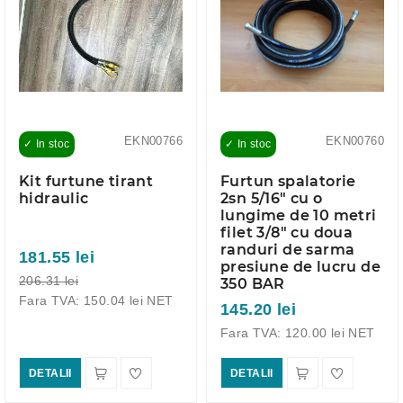
EKN00766
EKN00760
✓ In stoc
✓ In stoc
Kit furtune tirant
Furtun spalatorie
hidraulic
2sn 5/16" cu o
lungime de 10 metri
filet 3/8" cu doua
randuri de sarma
181.55 lei
presiune de lucru de
206.31 lei
350 BAR
Fara TVA: 150.04 lei NET
145.20 lei
Fara TVA: 120.00 lei NET
DETALII
DETALII