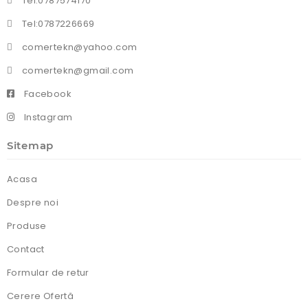
Tel:0787574170
Tel:0787226669
comertekn@yahoo.com
comertekn@gmail.com
Facebook
Instagram
Sitemap
Acasa
Despre noi
Produse
Contact
Formular de retur
Cerere Ofertă