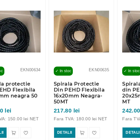
EKN00634
EKN00635
oc
✓ In stoc
✓ In stoc
la protectie
Spirala Protectie
Spiral
EHD Flexibila
Din PEHD Flexibila
din PE
6mm neagra 50
16x20mm Neagra-
20x25
50MT
MT
0 lei
217.80 lei
242.00
VA: 150.00 lei NET
Fara TVA: 180.00 lei NET
Fara TV
II
DETALII
DETALI