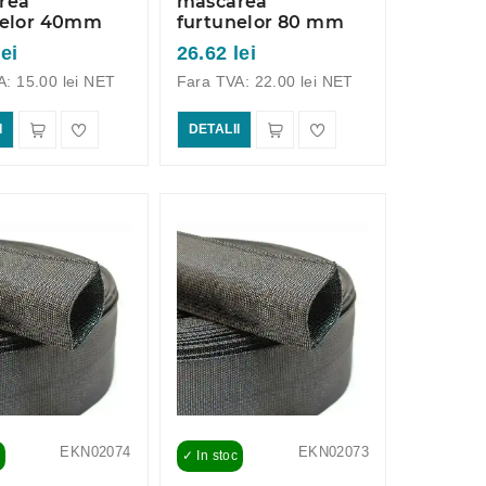
rea
mascarea
nelor 40mm
furtunelor 80 mm
lei
26.62 lei
A: 15.00 lei NET
Fara TVA: 22.00 lei NET
I
DETALII
EKN02074
EKN02073
✓ In stoc