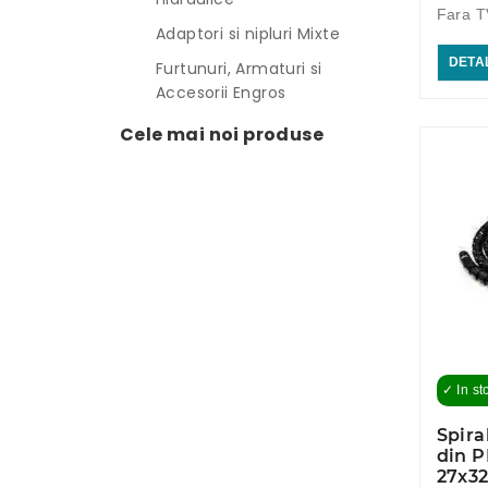
Fara T
Adaptori si nipluri Mixte
DETAL
Furtunuri, Armaturi si
Accesorii Engros
Cele mai noi produse
✓ In st
Spira
din P
27x3