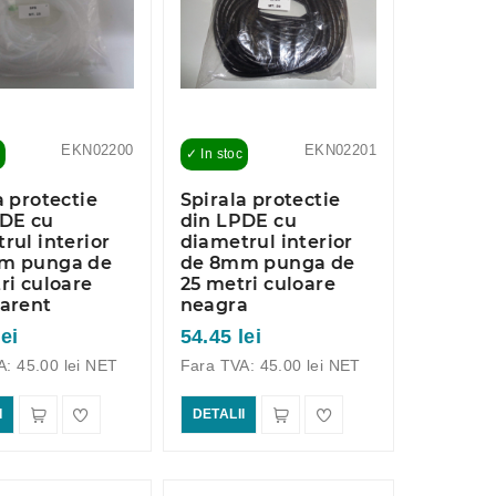
EKN02200
EKN02201
✓ In stoc
a protectie
Spirala protectie
PDE cu
din LPDE cu
rul interior
diametrul interior
m punga de
de 8mm punga de
ri culoare
25 metri culoare
arent
neagra
lei
54.45 lei
A: 45.00 lei NET
Fara TVA: 45.00 lei NET
I
DETALII