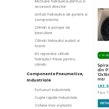
Motoare hidraulice,danfus si
accesorii directie
Unitati hidraulice de putere si
componente
Cilindri si pompe de
basculare
Cilindri hidraulici sudati si
tiranti
Kit reparatie cilindri
✓ In st
hidraulici-Piese pentru
cilindri
Spira
din P
Componente Pneumatice,
12x1
mtr
Industriale
181.5
Furtunuri industriale
Fara T
Cuple rapide Industriale
DETAL
Coliere inox si plastic