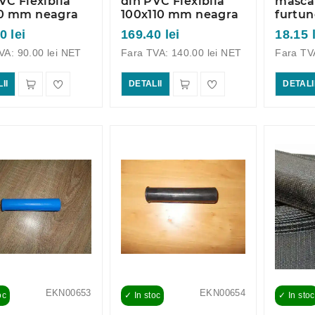
VC Flexibila
din PVC Flexibila
masca
0 mm neagra
100x110 mm neagra
furtu
0 lei
169.40 lei
18.15 
VA: 90.00 lei NET
Fara TVA: 140.00 lei NET
Fara TV
II
DETALII
DETALI
EKN00653
EKN00654
oc
✓ In stoc
✓ In stoc