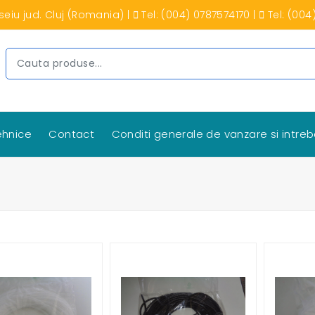
seiu jud. Cluj (Romania)
|
Tel: (004) 0787574170
|
Tel: (004
tehnice
Contact
Conditi generale de vanzare si intreb