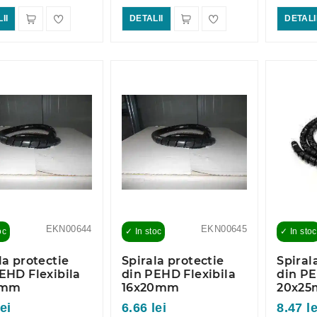
II
DETALII
DETALI
EKN00644
EKN00645
oc
✓ In stoc
✓ In stoc
la protectie
Spirala protectie
Spiral
EHD Flexibila
din PEHD Flexibila
din PE
6mm
16x20mm
20x2
ei
6.66 lei
8.47 le