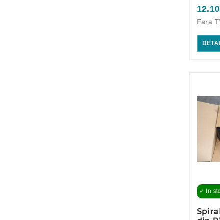
12.10
Fara T
DETAL
✓ In st
Spira