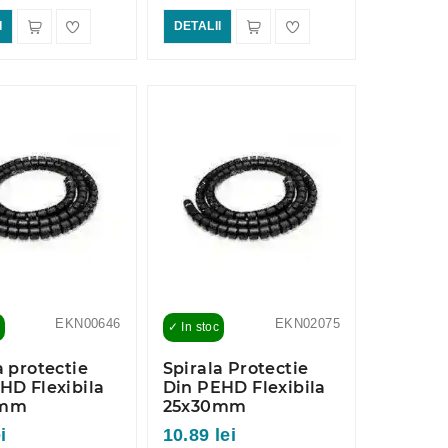
I
DETALII
EKN00646
EKN02075
✓ In stoc
a protectie
Spirala Protectie
HD Flexibila
Din PEHD Flexibila
5mm
25x30mm
i
10.89 lei