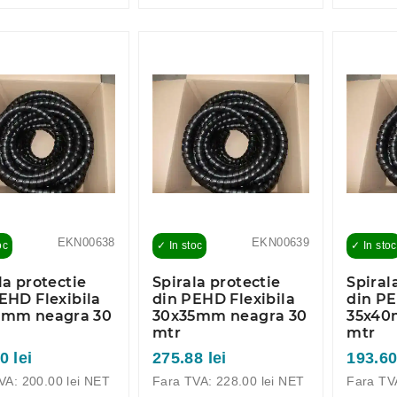
EKN00638
EKN00639
oc
✓ In stoc
✓ In stoc
la protectie
Spirala protectie
Spiral
EHD Flexibila
din PEHD Flexibila
din PE
2mm neagra 30
30x35mm neagra 30
35x40
mtr
mtr
0 lei
275.88 lei
193.60
VA: 200.00 lei NET
Fara TVA: 228.00 lei NET
Fara TV