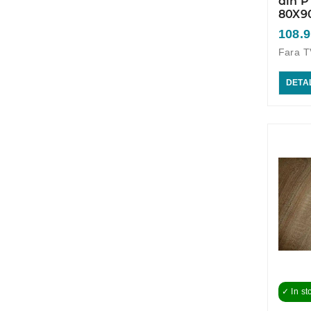
din P
80X9
108.9
Fara T
DETAL
✓ In st