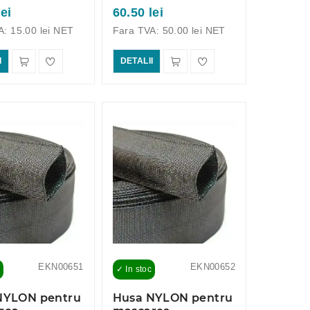
lei
60.50 lei
A: 15.00 lei NET
Fara TVA: 50.00 lei NET
I
DETALII
EKN00651
EKN00652
✓ In stoc
NYLON pentru
Husa NYLON pentru