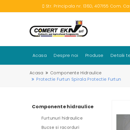
Str. Principala nr. 136D, 407155 Com. Ca
Acasa
Despre noi
Produse
Detalii 
Acasa
Componente Hidraulice
Protectie Furtun Spirala Protectie Furtun
Componente hidraulice
Furtunuri hidraulice
Bucse si racorduri