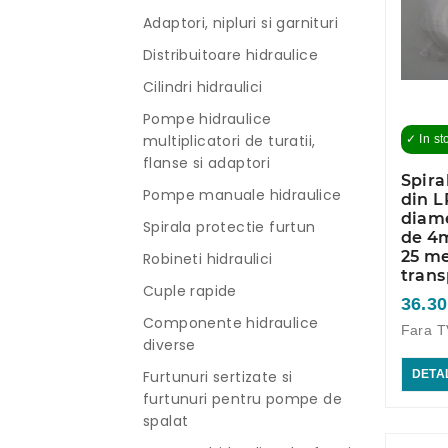
Adaptori, nipluri si garnituri
Distribuitoare hidraulice
Cilindri hidraulici
Pompe hidraulice
multiplicatori de turatii,
✓ In st
flanse si adaptori
Spira
Pompe manuale hidraulice
din 
diame
Spirala protectie furtun
de 4
25 me
Robineti hidraulici
trans
Cuple rapide
36.30
Componente hidraulice
Fara T
diverse
Furtunuri sertizate si
DETAL
furtunuri pentru pompe de
spalat