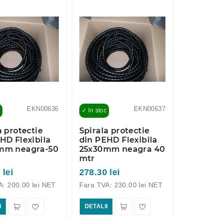
EKN00636
EKN00637
✓ In stoc
a protectie
Spirala protectie
HD Flexibila
din PEHD Flexibila
mm neagra-50
25x30mm neagra 40
mtr
 lei
278.30 lei
A: 200.00 lei NET
Fara TVA: 230.00 lei NET
I
DETALII