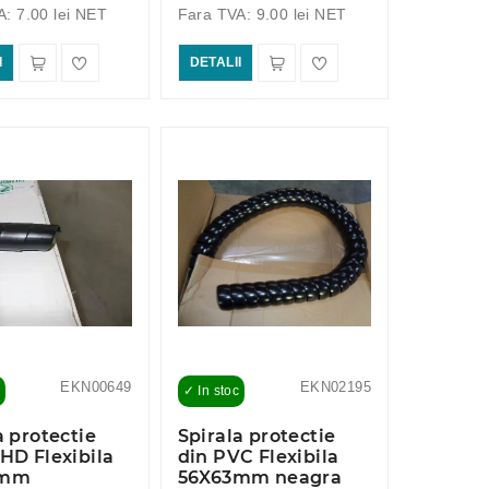
: 7.00 lei NET
Fara TVA: 9.00 lei NET
I
DETALII
EKN00649
EKN02195
✓ In stoc
a protectie
Spirala protectie
HD Flexibila
din PVC Flexibila
0mm
56X63mm neagra