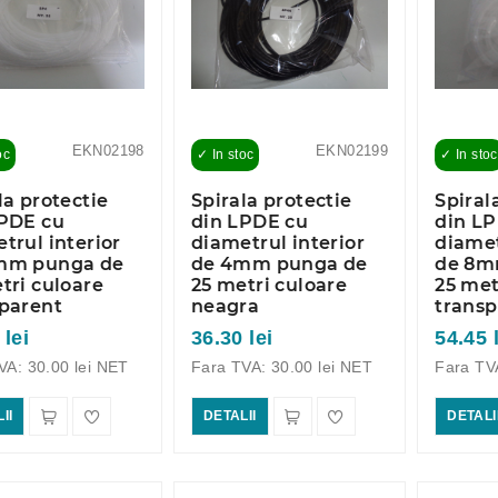
EKN02198
EKN02199
oc
✓ In stoc
✓ In stoc
la protectie
Spirala protectie
Spiral
LPDE cu
din LPDE cu
din L
trul interior
diametrul interior
diamet
mm punga de
de 4mm punga de
de 8m
tri culoare
25 metri culoare
25 met
parent
neagra
transp
 lei
36.30 lei
54.45 
VA: 30.00 lei NET
Fara TVA: 30.00 lei NET
Fara TV
II
DETALII
DETALI