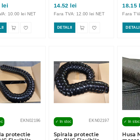
 lei
14.52 lei
18.15 
VA: 10.00 lei NET
Fara TVA: 12.00 lei NET
Fara TV
II
DETALII
DETALI
EKN02196
EKN02197
oc
✓ In stoc
✓ In stoc
la protectie
Spirala protectie
Husa 