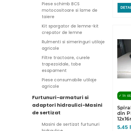
Piese schimb BCS
DETAL
motocositoare si lame de
taiere
Kit spargator de lemne-kit
crepator de lemne
Rulmenti si simeringuri utilaje
agricole
Filtre tractoare, curele
trapezoidale, tobe
esapament
Piese consumabile utilaje
agricole
✓ In st
Furtunuri-armaturi si
adaptori hidraulici-Masini
Spira
de sertizat
din P
12x1
Masini de sertizat furtunuri
5.45 l
hidraulice