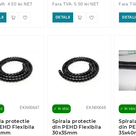
VA: 4.50 lei NET
Fara TVA: 5.50 lei NET
Fara TVA
II
DETALII
DETALI
EKN00647
EKN00648
oc
✓ In stoc
✓ In stoc
la protectie
Spirala protectie
Spiral
EHD Flexibila
din PEHD Flexibila
din PE
2mm
30x35mm
35x4