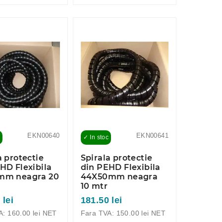
EKN00640
EKN00641
✓ In stoc
a protectie
Spirala protectie
HD Flexibila
din PEHD Flexibila
mm neagra 20
44X50mm neagra
10 mtr
 lei
181.50 lei
A: 160.00 lei NET
Fara TVA: 150.00 lei NET