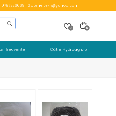
) 0787226669
|
comertekn@yahoo.com
0
0
ari frecvente
Către Hydroagri.ro