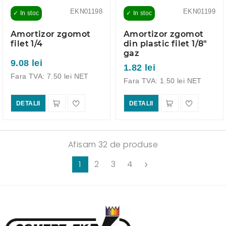
EKN01198
EKN01199
✓ In stoc
✓ In stoc
Amortizor zgomot
Amortizor zgomot
filet 1/4
din plastic filet 1/8"
gaz
9.08 lei
1.82 lei
Fara TVA: 7.50 lei NET
Fara TVA: 1.50 lei NET
DETALII
DETALII
Afisam 32 de produse
1
2
3
4