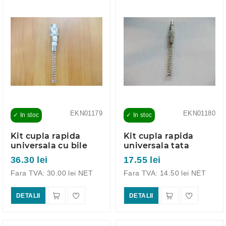
EKN01179
EKN01180
✓ In stoc
✓ In stoc
Kit cupla rapida
Kit cupla rapida
universala cu bile
universala tata
36.30 lei
17.55 lei
Fara TVA: 30.00 lei NET
Fara TVA: 14.50 lei NET
DETALII
DETALII