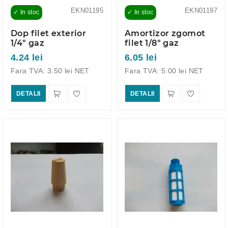
EKN01195
EKN01197
✓ In stoc
✓ In stoc
Dop filet exterior
Amortizor zgomot
1/4" gaz
filet 1/8" gaz
4.24 lei
6.05 lei
Fara TVA: 3.50 lei NET
Fara TVA: 5.00 lei NET
DETALII
DETALII