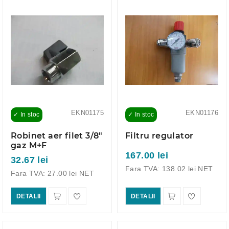
EKN01175
EKN01176
✓ In stoc
✓ In stoc
Robinet aer filet 3/8"
Filtru regulator
gaz M+F
167.00 lei
32.67 lei
Fara TVA: 138.02 lei NET
Fara TVA: 27.00 lei NET
DETALII
DETALII