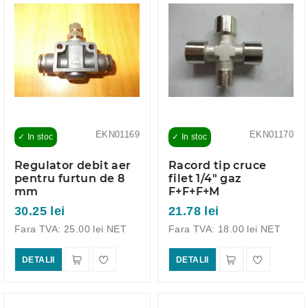
EKN01169
EKN01170
✓ In stoc
✓ In stoc
Regulator debit aer
Racord tip cruce
pentru furtun de 8
filet 1/4" gaz
mm
F+F+F+M
30.25 lei
21.78 lei
Fara TVA: 25.00 lei NET
Fara TVA: 18.00 lei NET
DETALII
DETALII