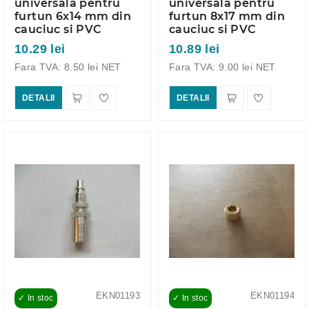
universala pentru
universala pentru
furtun 6x14 mm din
furtun 8x17 mm din
cauciuc si PVC
cauciuc si PVC
10.29 lei
10.89 lei
Fara TVA: 8.50 lei NET
Fara TVA: 9.00 lei NET
DETALII
DETALII
EKN01193
EKN01194
✓ In stoc
✓ In stoc