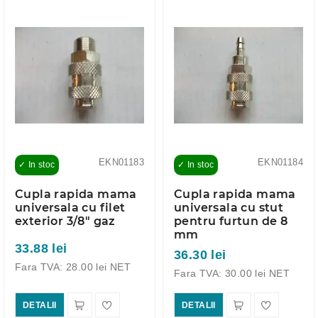
EKN01183
EKN01184
✓ In stoc
✓ In stoc
Cupla rapida mama
Cupla rapida mama
universala cu filet
universala cu stut
exterior 3/8" gaz
pentru furtun de 8
mm
33.88 lei
36.30 lei
Fara TVA: 28.00 lei NET
Fara TVA: 30.00 lei NET
DETALII
DETALII