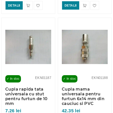
DETALII
DETALII
EKN01187
EKN01188
✓ In stoc
✓ In stoc
Cupla rapida tata
Cupla mama
universala cu stut
universala pentru
pentru furtun de 10
furtun 6x14 mm din
mm
cauciuc si PVC
7.26 lei
42.35 lei