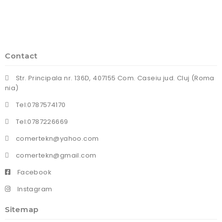
Contact
Str. Principala nr. 136D, 407155 Com. Caseiu jud. Cluj (Roma
nia)
Tel:0787574170
Tel:0787226669
comertekn@yahoo.com
comertekn@gmail.com
Facebook
Instagram
Sitemap