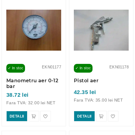
EKN01177
EKN01178
✓ In stoc
✓ In stoc
Manometru aer 0-12
Pistol aer
bar
42.35 lei
38.72 lei
Fara TVA: 35.00 lei NET
Fara TVA: 32.00 lei NET
DETALII
DETALII