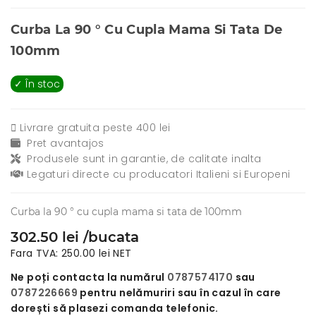
Curba La 90 ° Cu Cupla Mama Si Tata De
100mm
✓ În stoc
Livrare gratuita peste 400 lei
Pret avantajos
Produsele sunt in garantie, de calitate inalta
Legaturi directe cu producatori Italieni si Europeni
Curba la 90 ° cu cupla mama si tata de 100mm
302.50 lei /bucata
Fara TVA: 250.00 lei NET
Ne poți contacta la numărul
0787574170
sau
0787226669
pentru nelămuriri sau în cazul în care
dorești să plasezi comanda telefonic.