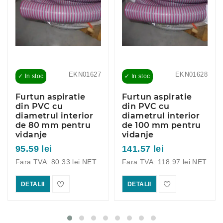
EKN01627
EKN01628
✓ In stoc
✓ In stoc
Furtun aspiratie
Furtun aspiratie
din PVC cu
din PVC cu
diametrul interior
diametrul interior
de 80 mm pentru
de 100 mm pentru
vidanje
vidanje
95.59 lei
141.57 lei
Fara TVA: 80.33 lei NET
Fara TVA: 118.97 lei NET
DETALII
DETALII