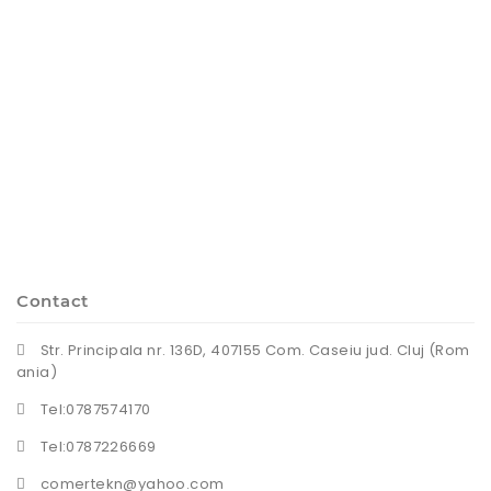
Contact
Str. Principala nr. 136D, 407155 Com. Caseiu jud. Cluj (Rom
ania)
Tel:0787574170
Tel:0787226669
comertekn@yahoo.com