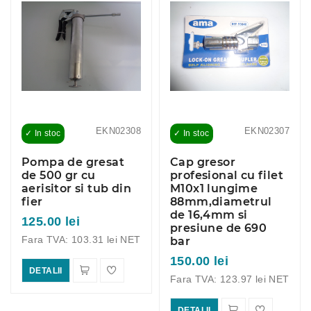
EKN02308
EKN02307
✓ In stoc
✓ In stoc
Pompa de gresat
Cap gresor
de 500 gr cu
profesional cu filet
aerisitor si tub din
M10x1 lungime
fier
88mm,diametrul
de 16,4mm si
125.00 lei
presiune de 690
Fara TVA: 103.31 lei NET
bar
150.00 lei
DETALII
Fara TVA: 123.97 lei NET
DETALII