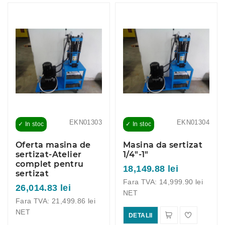
EKN01303
EKN01304
✓ In stoc
✓ In stoc
Oferta masina de
Masina da sertizat
sertizat-Atelier
1/4"-1"
complet pentru
18,149.88 lei
sertizat
Fara TVA: 14,999.90 lei
26,014.83 lei
NET
Fara TVA: 21,499.86 lei
NET
DETALII