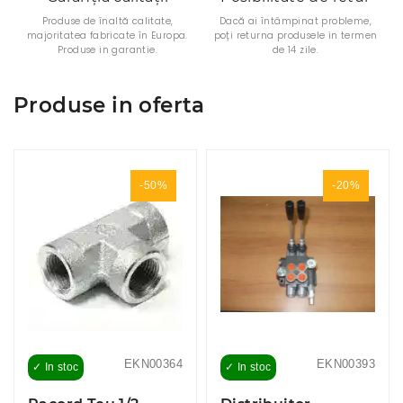
Produse de înaltă calitate,
Dacă ai întâmpinat probleme,
majoritatea fabricate în Europa.
poți returna produsele in termen
Produse in garantie.
de 14 zile.
Produse in oferta
-50%
-20%
EKN00364
EKN00393
✓ In stoc
✓ In stoc