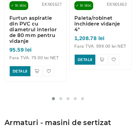
EKN01627
EKN01663
✓ In stoc
✓ In stoc
Furtun aspiratie
Paleta/robinet
din PVC cu
inchidere vidanje
diametrul interior
4"
de 80 mm pentru
1,208.78 lei
vidanje
Fara TVA: 999.00 lei NET
95.59 lei
Fara TVA: 79.00 lei NET
DETALII
DETALII
Armaturi - masini de sertizat