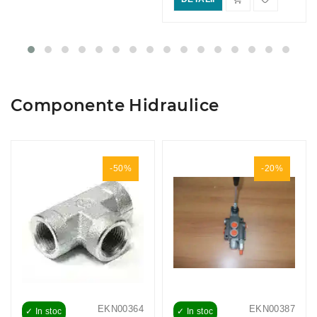
Componente Hidraulice
-50%
-20%
EKN00364
EKN00387
✓ In stoc
✓ In stoc