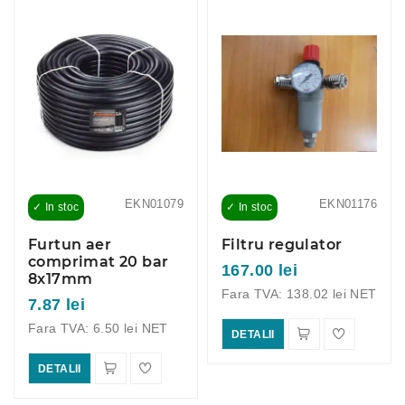
EKN01079
EKN01176
✓ In stoc
✓ In stoc
Furtun aer
Filtru regulator
comprimat 20 bar
167.00 lei
8x17mm
Fara TVA: 138.02 lei NET
7.87 lei
Fara TVA: 6.50 lei NET
DETALII
DETALII