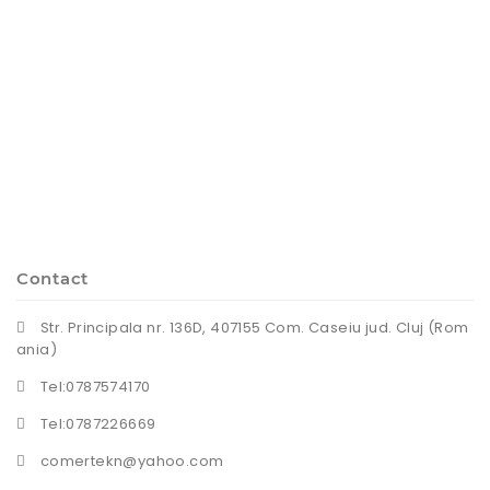
Contact
Str. Principala nr. 136D, 407155 Com. Caseiu jud. Cluj (Rom
ania)
Tel:0787574170
Tel:0787226669
comertekn@yahoo.com