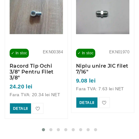
EKN00384
EKN01970
✓ In stoc
✓ In stoc
Racord Tip Ochi
Niplu unire JIC filet
3/8" Pentru Filet
7/16"
3/8"
9.08 lei
24.20 lei
Fara TVA: 7.63 lei NET
Fara TVA: 20.34 lei NET
DETALII
DETALII