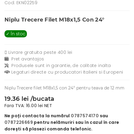
Cod: EKN02259
Niplu Trecere Filet M18x1,5 Con 24°
✓ În stoc
Livrare gratuita peste 400 lei
Pret avantajos
Produsele sunt in garantie, de calitate inalta
Legaturi directe cu producatori Italieni si Europeni
Niplu Trecere filet M18x1,5 con 24° pentru teava de 12 mm
19.36 lei /bucata
Fara TVA: 16.00 lei NET
Ne poți contacta la numărul
0787574170
sau
0787226669
pentru nelămuriri sau în cazul în care
dorești să plasezi comanda telefonic.