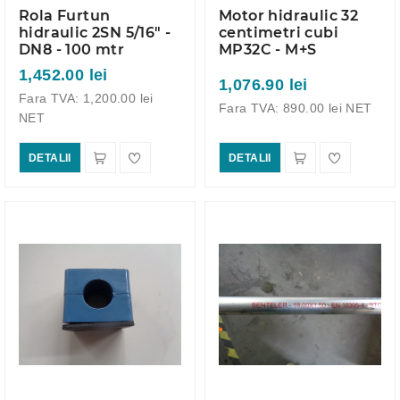
Rola Furtun
Motor hidraulic 32
hidraulic 2SN 5/16" -
centimetri cubi
DN8 - 100 mtr
MP32C - M+S
1,452.00 lei
1,076.90 lei
Fara TVA: 1,200.00 lei
Fara TVA: 890.00 lei NET
NET
DETALII
DETALII