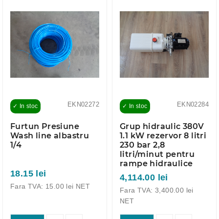
EKN02272
EKN02284
✓ In stoc
✓ In stoc
Furtun Presiune
Grup hidraulic 380V
Wash line albastru
1.1 kW rezervor 8 litri
1/4
230 bar 2,8
litri/minut pentru
rampe hidraulice
18.15 lei
4,114.00 lei
Fara TVA: 15.00 lei NET
Fara TVA: 3,400.00 lei
NET