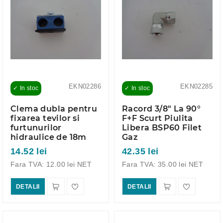
EKN02286
EKN02285
✓ In stoc
✓ In stoc
Clema dubla pentru
Racord 3/8" La 90°
fixarea tevilor si
F+F Scurt Piulita
furtunurilor
Libera BSP60 Filet
hidraulice de 18m
Gaz
14.52 lei
42.35 lei
Fara TVA: 12.00 lei NET
Fara TVA: 35.00 lei NET
DETALII
DETALII