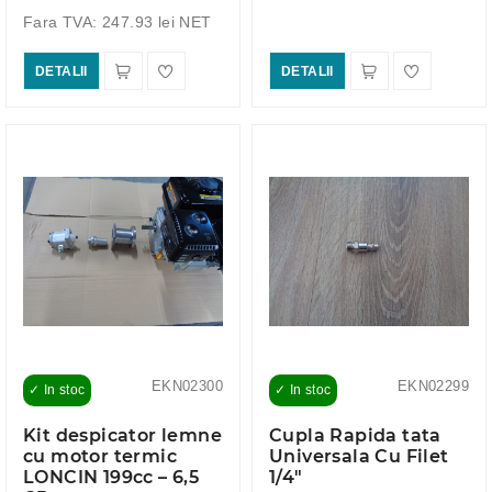
Fara TVA: 247.93 lei NET
DETALII
DETALII
EKN02300
EKN02299
✓ In stoc
✓ In stoc
Kit despicator lemne
Cupla Rapida tata
cu motor termic
Universala Cu Filet
LONCIN 199cc – 6,5
1/4"