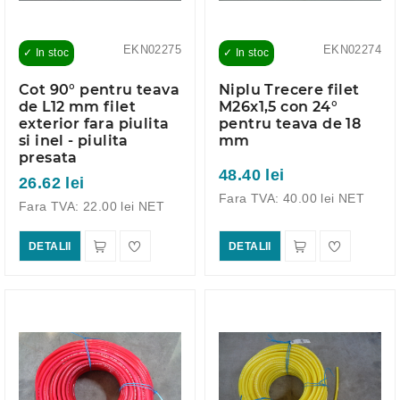
EKN02275
EKN02274
✓ In stoc
✓ In stoc
Cot 90° pentru teava
Niplu Trecere filet
de L12 mm filet
M26x1,5 con 24°
exterior fara piulita
pentru teava de 18
si inel - piulita
mm
presata
48.40 lei
26.62 lei
Fara TVA: 40.00 lei NET
Fara TVA: 22.00 lei NET
DETALII
DETALII