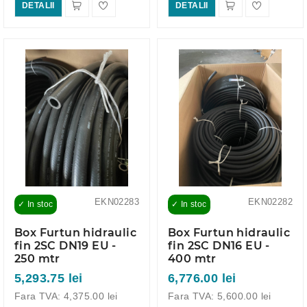
DETALII
DETALII
EKN02283
EKN02282
✓ In stoc
✓ In stoc
Box Furtun hidraulic
Box Furtun hidraulic
fin 2SC DN19 EU -
fin 2SC DN16 EU -
250 mtr
400 mtr
5,293.75 lei
6,776.00 lei
Fara TVA: 4,375.00 lei
Fara TVA: 5,600.00 lei