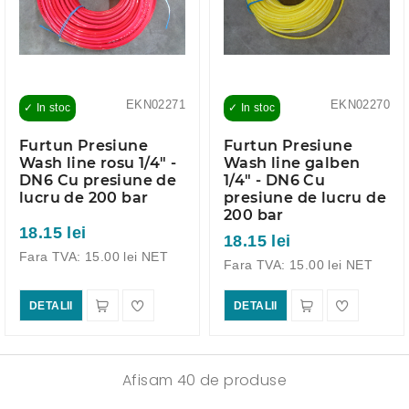
EKN02271
EKN02270
✓ In stoc
✓ In stoc
Furtun Presiune
Furtun Presiune
Wash line rosu 1/4" -
Wash line galben
DN6 Cu presiune de
1/4" - DN6 Cu
lucru de 200 bar
presiune de lucru de
200 bar
18.15 lei
18.15 lei
Fara TVA: 15.00 lei NET
Fara TVA: 15.00 lei NET
DETALII
DETALII
Afisam 40 de produse