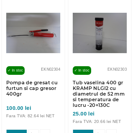
EKN02304
EKN02303
✓ In stoc
✓ In stoc
Pompa de gresat cu
Tub vaselina 400 gr
furtun si cap gresor
KRAMP NLGI2 cu
400gr
diametrul de 52 mm
si temperatura de
lucru -20+130C
100.00 lei
25.00 lei
Fara TVA: 82.64 lei NET
Fara TVA: 20.66 lei NET