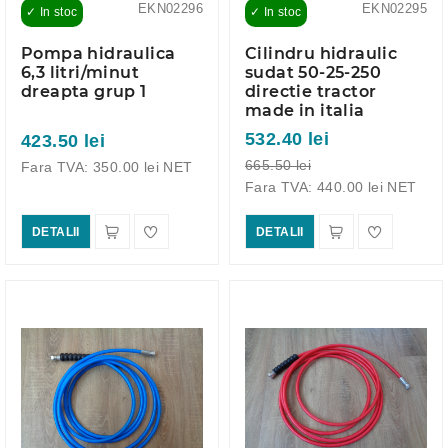
EKN02296
EKN02295
✓ In stoc
✓ In stoc
Pompa hidraulica
Cilindru hidraulic
6,3 litri/minut
sudat 50-25-250
dreapta grup 1
directie tractor
made in italia
532.40 lei
423.50 lei
665.50 lei
Fara TVA: 350.00 lei NET
Fara TVA: 440.00 lei NET
DETALII
DETALII