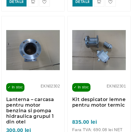
DETALII
DETALII
EKN02302
EKN02301
✓ In stoc
✓ In stoc
Lanterna – carcasa
Kit despicator lemne
pentru motor
pentru motor termic
benzina si pompa
hidraulica grupul 1
835.00 lei
din otel
Fara TVA: 690.08 lei NET
300.00 lei