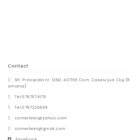
Contact
Str. Principala nr. 136D, 407155 Com. Caseiu jud. Cluj (R
omania)
Tel:0787574170
Tel:0787226669
comertekn@yahoo.com
comertekn@gmail.com
Facebook