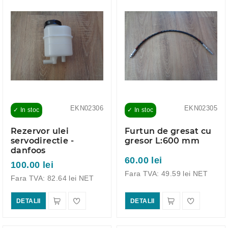
EKN02306
EKN02305
✓ In stoc
✓ In stoc
Rezervor ulei
Furtun de gresat cu
servodirectie -
gresor L:600 mm
danfoos
60.00 lei
100.00 lei
Fara TVA: 49.59 lei NET
Fara TVA: 82.64 lei NET
DETALII
DETALII