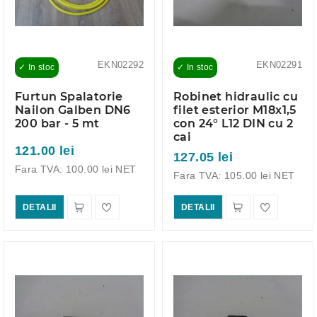
EKN02292
EKN02291
✓ In stoc
✓ In stoc
Furtun Spalatorie
Robinet hidraulic cu
Nailon Galben DN6
filet esterior M18x1,5
200 bar - 5 mt
con 24° L12 DIN cu 2
cai
121.00 lei
127.05 lei
Fara TVA: 100.00 lei NET
Fara TVA: 105.00 lei NET
DETALII
DETALII