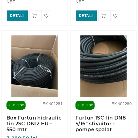
NET
NET
DETALII
DETALII
EKN02281
EKN02280
✓ In stoc
✓ In stoc
Box Furtun hidraulic
Furtun 1SC fin DN8
fin 2SC DN12 EU -
5/16" stivuitor -
550 mtr
pompe spalat