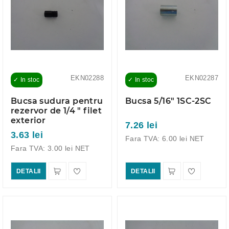
EKN02288
EKN02287
✓ In stoc
✓ In stoc
Bucsa sudura pentru
Bucsa 5/16" 1SC-2SC
rezervor de 1/4 " filet
exterior
7.26 lei
3.63 lei
Fara TVA: 6.00 lei NET
Fara TVA: 3.00 lei NET
DETALII
DETALII