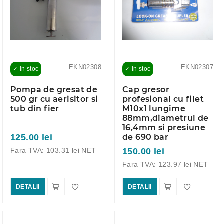
EKN02308
EKN02307
✓ In stoc
✓ In stoc
Pompa de gresat de
Cap gresor
500 gr cu aerisitor si
profesional cu filet
tub din fier
M10x1 lungime
88mm,diametrul de
16,4mm si presiune
125.00 lei
de 690 bar
Fara TVA: 103.31 lei NET
150.00 lei
Fara TVA: 123.97 lei NET
DETALII
DETALII