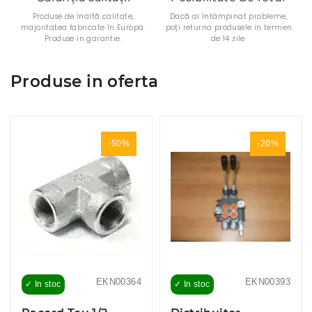
Produse de înaltă calitate,
Dacă ai întâmpinat probleme,
majoritatea fabricate în Europa.
poți returna produsele in termen
Produse in garantie.
de 14 zile.
Produse in oferta
-50%
-20%
EKN00364
EKN00393
✓ In stoc
✓ In stoc