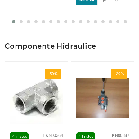
Componente Hidraulice
-50%
-20%
EKN00364
EKN00387
✓ In stoc
✓ In stoc