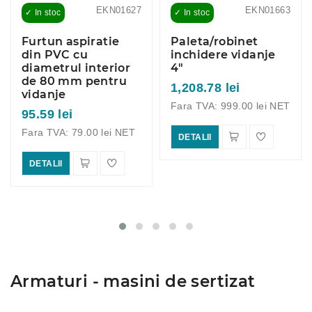
EKN01627
EKN01663
✓ In stoc
✓ In stoc
Furtun aspiratie
Paleta/robinet
din PVC cu
inchidere vidanje
diametrul interior
4"
de 80 mm pentru
1,208.78 lei
vidanje
Fara TVA: 999.00 lei NET
95.59 lei
Fara TVA: 79.00 lei NET
DETALII
DETALII
Armaturi - masini de sertizat