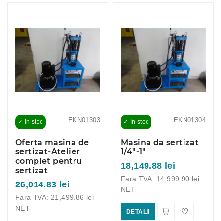
EKN01303
EKN01304
✓ In stoc
✓ In stoc
Oferta masina de
Masina da sertizat
sertizat-Atelier
1/4"-1"
complet pentru
18,149.88 lei
sertizat
Fara TVA: 14,999.90 lei
26,014.83 lei
NET
Fara TVA: 21,499.86 lei
NET
DETALII