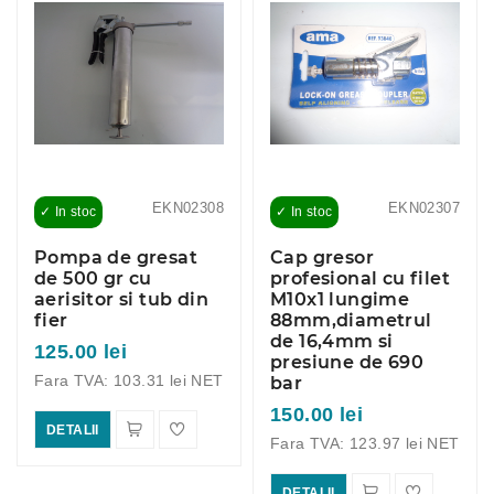
EKN02308
EKN02307
✓ In stoc
✓ In stoc
Pompa de gresat
Cap gresor
de 500 gr cu
profesional cu filet
aerisitor si tub din
M10x1 lungime
fier
88mm,diametrul
de 16,4mm si
125.00 lei
presiune de 690
Fara TVA: 103.31 lei NET
bar
150.00 lei
DETALII
Fara TVA: 123.97 lei NET
DETALII