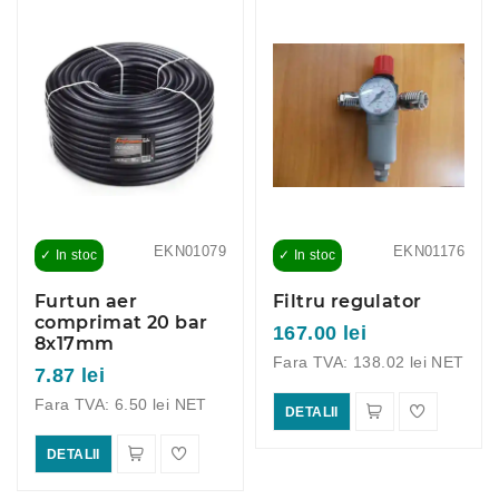
EKN01079
EKN01176
✓ In stoc
✓ In stoc
Furtun aer
Filtru regulator
comprimat 20 bar
167.00 lei
8x17mm
Fara TVA: 138.02 lei NET
7.87 lei
Fara TVA: 6.50 lei NET
DETALII
DETALII