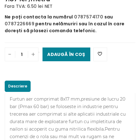
Fara TVA: 6.50 lei NET
Ne poți contacta la numărul
0787574170
sau
0787226669
pentru nelămuriri sau în cazul în care
dorești să plasezi comanda telefonic.
.
-
+
ADAUGĂ ÎN COȘ
Descriere
Furtun aer comprimat 8x17 mm,presiune de lucru 20
bar (Pmax 60 bar) se foloseste in industrie pentru
trecerea aer comprimat si alte aplicatii industriale cu
durata mare de exploatare furtun cu impletitura de
nailon si acoperit cu guma nitrilica flexibila.Pentru
comenzi de o rola sau mai mult va rugam sa ne