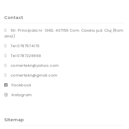
Contact
Str. Principala nr. 136D, 407155 Com. Caseiu jud. Cluj (Rom
ania)
Tel:0787574170
Tel:0787226669
comertekn@yahoo.com
comertekn@gmail.com
Facebook
Instagram
Sitemap