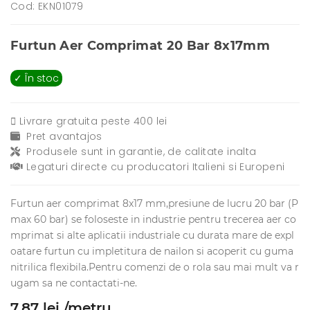
Cod: EKN01079
Furtun Aer Comprimat 20 Bar 8x17mm
✓ În stoc
Livrare gratuita peste 400 lei
Pret avantajos
Produsele sunt in garantie, de calitate inalta
Legaturi directe cu producatori Italieni si Europeni
Furtun aer comprimat 8x17 mm,presiune de lucru 20 bar (P
max 60 bar) se foloseste in industrie pentru trecerea aer co
mprimat si alte aplicatii industriale cu durata mare de expl
oatare furtun cu impletitura de nailon si acoperit cu guma
nitrilica flexibila.Pentru comenzi de o rola sau mai mult va r
ugam sa ne contactati-ne.
7.87 lei /metru