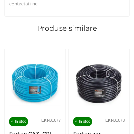
contactati-ne.
Produse similare
EKN01077
EKN01078
✓ In stoc
✓ In stoc
Furtun GAZ -GPL
Furtun aer