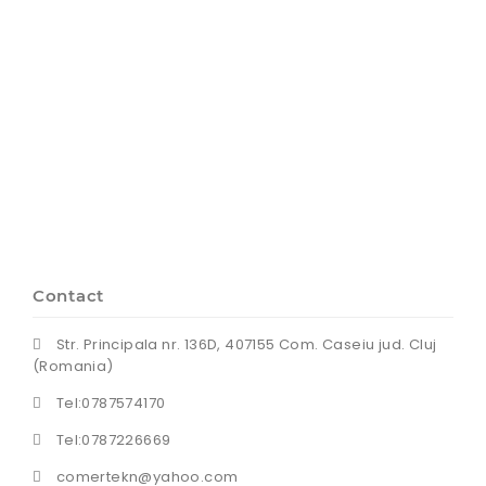
Contact
Str. Principala nr. 136D, 407155 Com. Caseiu jud. Cluj
(Romania)
Tel:0787574170
Tel:0787226669
comertekn@yahoo.com