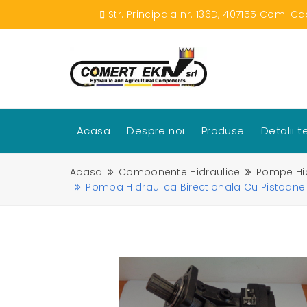
Str. Principala nr. 136D, 407155 Com. Ca
Acasa
Despre noi
Produse
Detalii 
Acasa
Componente Hidraulice
Pompe Hid
Pompa Hidraulica Birectionala Cu Pistoan