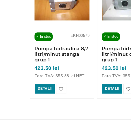
EKN00595
EKN00579
✓ In stoc
✓ In stoc
ulica 20
Pompa hidraulica 8,7
Pompa hidra
grupul 2
litri/minut stanga
litri/minut
0 BAR
grup 1
grup 1
423.50 lei
423.50 lei
9 lei NET
Fara TVA: 355.88 lei NET
Fara TVA: 355
DETALII
DETALII