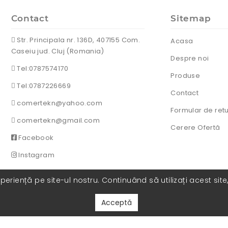
Contact
Sitemap
Str. Principala nr. 136D, 407155 Com.
Acasa
Caseiu jud. Cluj (Romania)
Despre noi
Tel:0787574170
Produse
Tel:0787226669
Contact
comertekn@yahoo.com
Formular de ret
comertekn@gmail.com
Cerere Ofertă
Facebook
Instagram
eriență pe site-ul nostru. Continuând să utilizați acest site
Acceptă