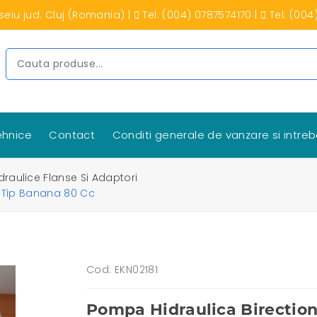
seiu jud. Cluj (Romania)
|
Tel: (004) 0787574170
|
Tel: (004
tehnice
Contact
Conditi generale de vanzare si intreb
raulice Flanse Si Adaptori
e Tip Banana 80 Cc
Cod: EKN02181
Pompa Hidraulica Birectio