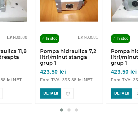
EKN00580
EKN00581
✓ In stoc
✓ In stoc
ulica 11,8
Pompa hidraulica 7,2
Pompa hid
 dreapta
litri/minut stanga
litri/minu
grup 1
grup 1
423.50 lei
423.50 lei
.88 lei NET
Fara TVA: 355.88 lei NET
Fara TVA: 35
DETALII
DETALII