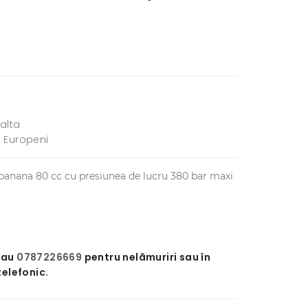
alta
i Europeni
 banana 80 cc cu presiunea de lucru 380 bar maxi
sau
0787226669
pentru nelămuriri sau în
telefonic.