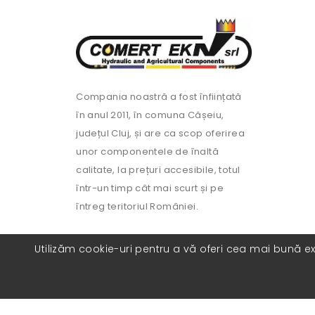
Compania noastră a fost înființată
în anul 2011, în comuna Cășeiu,
județul Cluj, și are ca scop oferirea
unor componentele de înaltă
calitate, la prețuri accesibile, totul
într-un timp cât mai scurt și pe
întreg teritoriul României.
Utilizăm cookie-uri pentru a vă oferi cea mai bună exp