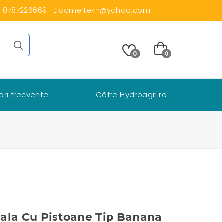
) 0787226669
|
comertekn@yahoo.com
0
0
ari frecvente
Către Hydroagri.ro
nala Cu Pistoane Tip Banana