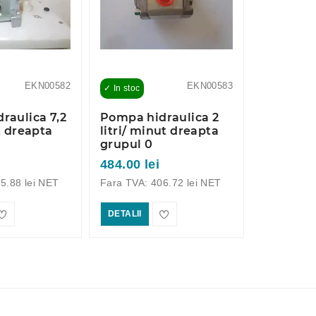
EKN00582
EKN00583
✓ In stoc
✓ In stoc
raulica 7,2
Pompa hidraulica 2
Pompa hi
t dreapta
litri/ minut dreapta
litri/ mi
grupul 0
grupul 0
484.00 lei
484.00 le
5.88 lei NET
Fara TVA: 406.72 lei NET
Fara TVA: 
DETALII
DETALII