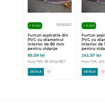
EKN01641
EKN01627
✓ In stoc
✓ In stoc
emorca
Furtun aspiratie din
Furtun aspi
 M16x1,5
PVC cu diametrul
PVC cu dia
interior de 80 mm
interior d
pentru vidanje
pentru vid
 lei NET
95.59 lei
141.57 lei
Fara TVA: 80.33 lei NET
Fara TVA: 118.
DETALII
DETALII