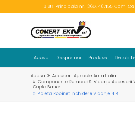
Str. Principala nr. 136D, 407155 Com. Ca
Acasa
Despre noi
Produse
Detalii 
Acasa
Accesorii Agricole Ama Italia
Componente Remorci Si Vidanje Accesorii V
Cuple Bauer
Paleta Robinet Inchidere Vidanje 4 4