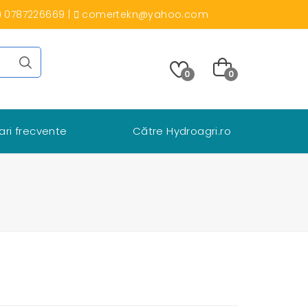
) 0787226669
|
comertekn@yahoo.com
0
0
ari frecvente
Către Hydroagri.ro