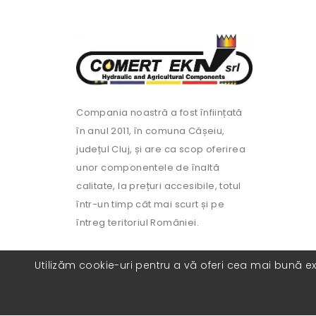
Compania noastră a fost înființată
în anul 2011, în comuna Cășeiu,
județul Cluj, și are ca scop oferirea
unor componentele de înaltă
calitate, la prețuri accesibile, totul
într-un timp cât mai scurt și pe
întreg teritoriul României.
Utilizăm cookie-uri pentru a vă oferi cea mai bună exp