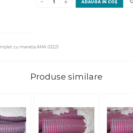
-
+
ADAUGĂ ÎN COȘ
 complet cu maneta.AMA 03221
Produse similare