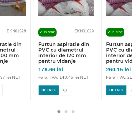
EKN01628
EKN01629
✓ In stoc
✓ In stoc
ratie din
Furtun aspiratie din
Furtun asp
metrul
PVC cu diametrul
PVC cu di
e 100 mm
interior de 120 mm
interior 
anje
pentru vidanje
pentru vi
176.66 lei
260.15 lei
97 lei NET
Fara TVA: 148.45 lei NET
Fara TVA: 21
DETALII
DETALII