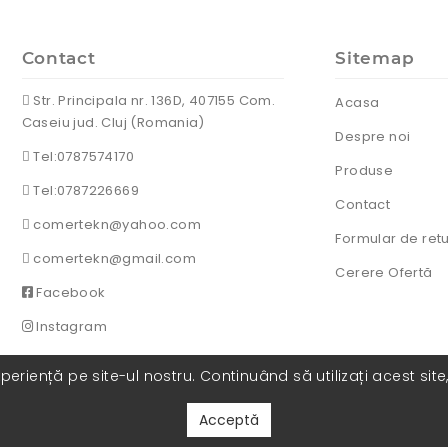
Contact
Sitemap
Str. Principala nr. 136D, 407155 Com.
Acasa
Caseiu jud. Cluj (Romania)
Despre noi
Tel:0787574170
Produse
Tel:0787226669
Contact
comertekn@yahoo.com
Formular de ret
comertekn@gmail.com
Cerere Ofertă
Facebook
Instagram
eriență pe site-ul nostru. Continuând să utilizați acest site
Acceptă