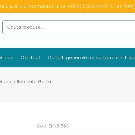
seiu jud. Cluj (Romania)
|
Tel: (004) 0787574170
|
Tel: (004
tehnice
Contact
Conditi generale de vanzare si intreb
idanja Robinete Golire
Cod: EKN01663