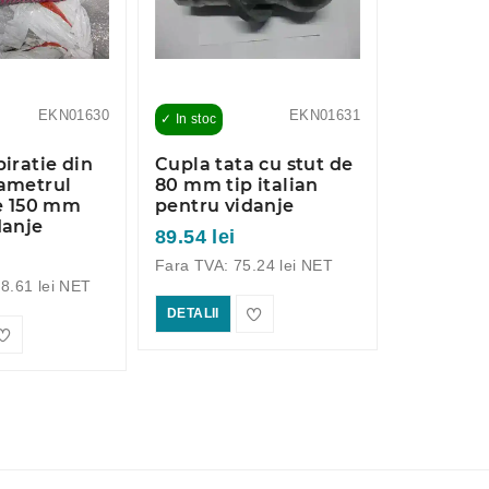
EKN01630
EKN01631
✓ In stoc
✓ In stoc
iratie din
Cupla tata cu stut de
Cupla ta
ametrul
80 mm tip italian
100 mm t
de 150 mm
pentru vidanje
pentru v
danje
89.54 lei
124.63 le
Fara TVA: 75.24 lei NET
Fara TVA: 
8.61 lei NET
DETALII
DETALII