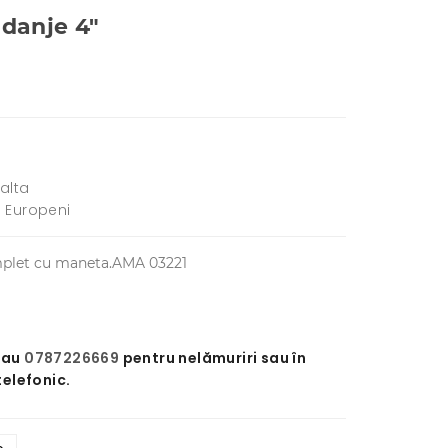
idanje 4"
alta
i Europeni
complet cu maneta.AMA 03221
sau
0787226669
pentru nelămuriri sau în
telefonic.