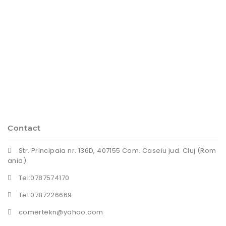
Contact
Str. Principala nr. 136D, 407155 Com. Caseiu jud. Cluj (Rom
ania)
Tel:0787574170
Tel:0787226669
comertekn@yahoo.com