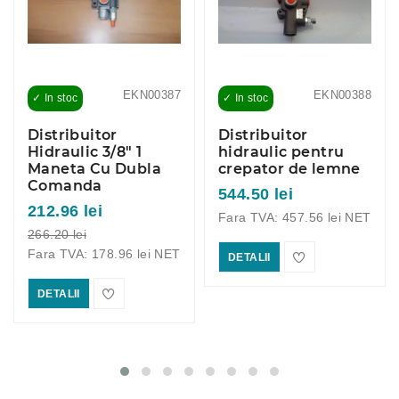
EKN00387
EKN00388
✓ In stoc
✓ In stoc
Distribuitor
Distribuitor
Hidraulic 3/8" 1
hidraulic pentru
Maneta Cu Dubla
crepator de lemne
Comanda
544.50 lei
212.96 lei
Fara TVA: 457.56 lei NET
266.20 lei
Fara TVA: 178.96 lei NET
DETALII
DETALII