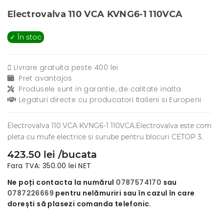
Electrovalva 110 VCA KVNG6-1 110VCA
✓ În stoc
Livrare gratuita peste 400 lei
Pret avantajos
Produsele sunt in garantie, de calitate inalta
Legaturi directe cu producatori Italieni si Europeni
Electrovalva 110 VCA KVNG6-1 110VCA.Electrovalva este com
pleta cu mufe electrice si surube pentru blocuri CETOP 3.
423.50 lei /bucata
Fara TVA: 350.00 lei NET
Ne poți contacta la numărul
0787574170
sau
0787226669
pentru nelămuriri sau în cazul în care
dorești să plasezi comanda telefonic.