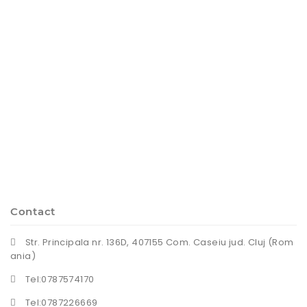
Contact
Str. Principala nr. 136D, 407155 Com. Caseiu jud. Cluj (Rom
ania)
Tel:0787574170
Tel:0787226669