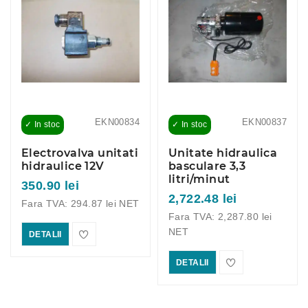
EKN00834
EKN00837
✓ In stoc
✓ In stoc
Electrovalva unitati
Unitate hidraulica
hidraulice 12V
basculare 3,3
litri/minut
350.90 lei
2,722.48 lei
Fara TVA: 294.87 lei NET
Fara TVA: 2,287.80 lei
NET
DETALII
DETALII