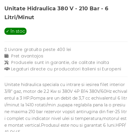
Unitate Hidraulica 380 V - 210 Bar - 6
Litri/Minut
✓ În stoc
Livrare gratuita peste 400 lei
Pret avantajos
Produsele sunt in garantie, de calitate inalta
Legaturi directe cu producatori Italieni si Europeni
Unitate hidraulica speciala cu intrare si iesirea filet interior
3/8" gaz, motor de 2.2 Kw si 380V 4P B14 380V/60Hz echival
entul a 3 HP.Pompa are un debit de 3,7 cc echivalentul 6 litr
i/minut la 1410 rotati/min ,supapa reglabila pana la o presiu
ne maxima 210 bar rezervor vopsit antirugina din fier-25 litr
i complet cu indicator nivel ulei si temperatura,motorul est
e montat vertical.Produsul este nou si garantat 6 luni.HPP/