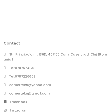
Contact
Str. Principala nr. 136D, 407155 Com. Caseiu jud. Cluj (Rom
ania)
Tel:0787574170
Tel:0787226669
comertekn@yahoo.com
comertekn@gmail.com
Facebook
Instagram