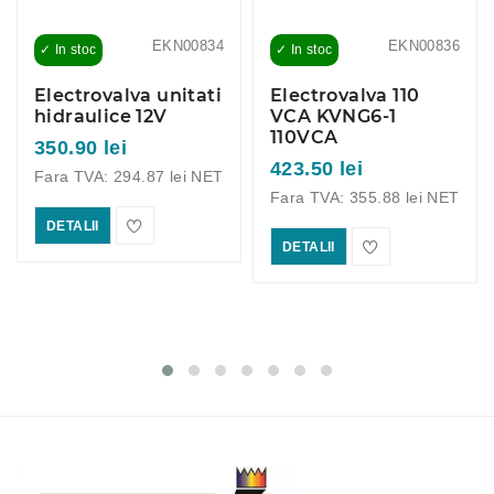
EKN00834
EKN00836
✓ In stoc
✓ In stoc
Electrovalva unitati
Electrovalva 110
hidraulice 12V
VCA KVNG6-1
110VCA
350.90 lei
423.50 lei
Fara TVA: 294.87 lei NET
Fara TVA: 355.88 lei NET
DETALII
DETALII