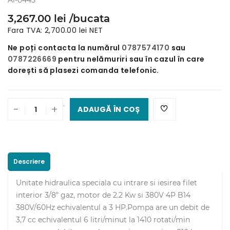
A1-0445
3,267.00 lei /bucata
Fara TVA: 2,700.00 lei NET
Ne poți contacta la numărul
0787574170
sau
0787226669
pentru nelămuriri sau în cazul în care
dorești să plasezi comanda telefonic.
.
-
+
ADAUGĂ ÎN COȘ
Descriere
Unitate hidraulica speciala cu intrare si iesirea filet
interior 3/8" gaz, motor de 2.2 Kw si 380V 4P B14
380V/60Hz echivalentul a 3 HP.Pompa are un debit de
3,7 cc echivalentul 6 litri/minut la 1410 rotati/min