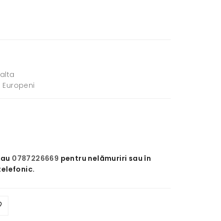
alta
i Europeni
sau
0787226669
pentru nelămuriri sau în
telefonic.