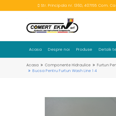
Str. Principala nr. 136D, 407155 Com. Ca
Acasa
Despre noi
Produse
Detalii 
Acasa
Componente Hidraulice
Furtun Pen
Bucsa Pentru Furtun Wash Line 1 4