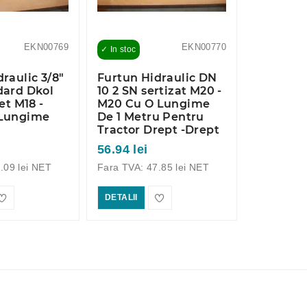
EKN00769
EKN00770
✓ In stoc
✓ In stoc
raulic 3/8"
Furtun Hidraulic DN
Furtun H
dard Dkol
10 2 SN sertizat M20 -
10 2 SN s
et M18 -
M20 Cu O Lungime
M20 Cu 
 Lungime
De 1 Metru Pentru
De 1,5 M
i
Tractor Drept -Drept
Tractor 
56.94 lei
66.55 lei
.09 lei NET
Fara TVA: 47.85 lei NET
Fara TVA: 
DETALII
DETALII