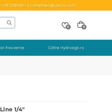
) 0787226669
|
comertekn@yahoo.com
0
0
ari frecvente
Către Hydroagri.ro
ine 1/4"