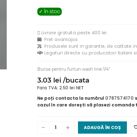
✓ În stoc
Livrare gratuita peste 400 lei
Pret avantajos
Produsele sunt in garantie, de calitate in
Legaturi directe cu producatori Italieni s
Bucsa pentru furtun wash line 1/4"
3.03 lei /bucata
Fara TVA: 2.50 lei NET
Ne poți contacta la numărul
0787574170
cazul în care dorești să plasezi comanda 
.
-
+
ADAUGĂ ÎN COȘ