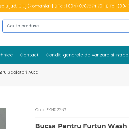
seiu jud. Cluj (Romania)
|
Tel: (004) 0787574170
|
Tel: (004
tehnice
Contact
Conditi generale de vanzare si intreb
tru Spalatori Auto
Cod: EKN02267
Bucsa Pentru Furtun Wash L