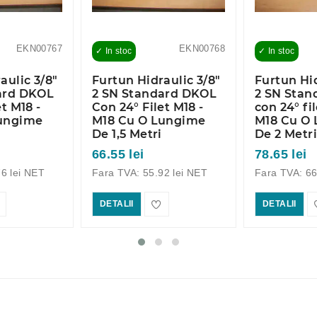
EKN00767
EKN00768
✓ In stoc
✓ In stoc
aulic 3/8"
Furtun Hidraulic 3/8"
Furtun Hid
ard DKOL
2 SN Standard DKOL
2 SN Stan
t M18 -
Con 24° Filet M18 -
con 24° fil
Lungime
M18 Cu O Lungime
M18 Cu O
De 1,5 Metri
De 2 Metr
66.55 lei
78.65 lei
6 lei NET
Fara TVA: 55.92 lei NET
Fara TVA: 66
DETALII
DETALII