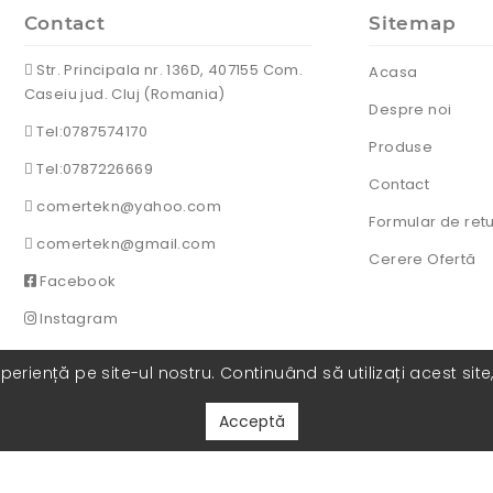
Contact
Sitemap
Str. Principala nr. 136D, 407155 Com.
Acasa
Caseiu jud. Cluj (Romania)
Despre noi
Tel:0787574170
Produse
Tel:0787226669
Contact
comertekn@yahoo.com
Formular de ret
comertekn@gmail.com
Cerere Ofertă
Facebook
Instagram
eriență pe site-ul nostru. Continuând să utilizați acest site
Acceptă