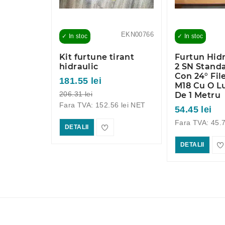
EKN00780
EKN00766
✓ In stoc
✓ In stoc
at 1/2"
Kit furtune tirant
Furtun Hidr
 2 Metri
hidraulic
2 SN Stand
Con 24° File
181.55 lei
M18 Cu O 
 lei NET
206.31 lei
De 1 Metru
Fara TVA: 152.56 lei NET
54.45 lei
Fara TVA: 45.7
DETALII
DETALII