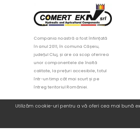
Compania noastră a fost înființată
în anul 2011, în comuna Cășeiu,
județul Cluj, și are ca scop oferirea
unor componentele de înaltă
calitate, la prețuri accesibile, totul
într-un timp cât mai scurt și pe
întreg teritoriul României.
Utilizăm cookie-uri pentru a vă oferi cea mai bună exp