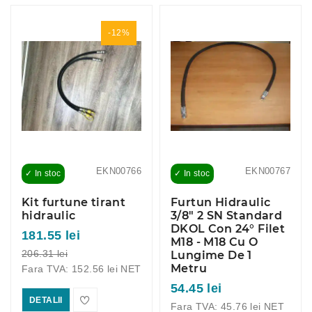
-12%
EKN00766
EKN00767
✓ In stoc
✓ In stoc
Kit furtune tirant
Furtun Hidraulic
hidraulic
3/8" 2 SN Standard
DKOL Con 24° Filet
181.55 lei
M18 - M18 Cu O
206.31 lei
Lungime De 1
Metru
Fara TVA: 152.56 lei NET
54.45 lei
DETALII
Fara TVA: 45.76 lei NET