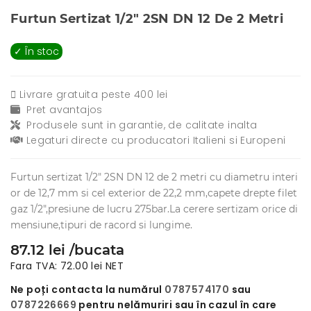
Furtun Sertizat 1/2" 2SN DN 12 De 2 Metri
✓ În stoc
Livrare gratuita peste 400 lei
Pret avantajos
Produsele sunt in garantie, de calitate inalta
Legaturi directe cu producatori Italieni si Europeni
Furtun sertizat 1/2" 2SN DN 12 de 2 metri cu diametru interi
or de 12,7 mm si cel exterior de 22,2 mm,capete drepte filet
gaz 1/2",presiune de lucru 275bar.La cerere sertizam orice di
mensiune,tipuri de racord si lungime.
87.12 lei /bucata
Fara TVA: 72.00 lei NET
Ne poți contacta la numărul
0787574170
sau
0787226669
pentru nelămuriri sau în cazul în care