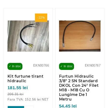
-12%
EKN00766
EKN00767
✓ In stoc
✓ In stoc
Kit furtune tirant
Furtun Hidraulic
hidraulic
3/8" 2 SN Standard
DKOL Con 24° Filet
181.55 lei
M18 - M18 Cu O
206.31 lei
Lungime De 1
Metru
Fara TVA: 152.56 lei NET
54.45 lei