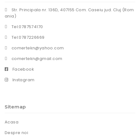
Str. Principala nr. 136D, 407155 Com. Caseiu jud. Cluj (Rom
ania)
Tel:0787574170
Tel:0787226669
comertekn@yahoo.com
comertekn@gmail.com
Facebook
Instagram
Sitemap
Acasa
Despre noi