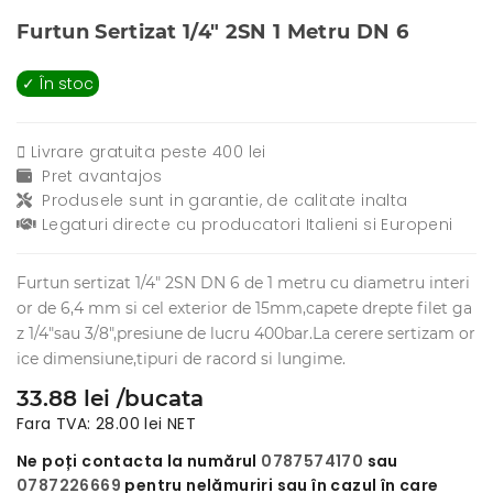
Furtun Sertizat 1/4" 2SN 1 Metru DN 6
✓ În stoc
Livrare gratuita peste 400 lei
Pret avantajos
Produsele sunt in garantie, de calitate inalta
Legaturi directe cu producatori Italieni si Europeni
Furtun sertizat 1/4" 2SN DN 6 de 1 metru cu diametru interi
or de 6,4 mm si cel exterior de 15mm,capete drepte filet ga
z 1/4"sau 3/8",presiune de lucru 400bar.La cerere sertizam or
ice dimensiune,tipuri de racord si lungime.
33.88 lei /bucata
Fara TVA: 28.00 lei NET
Ne poți contacta la numărul
0787574170
sau
0787226669
pentru nelămuriri sau în cazul în care