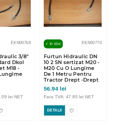
EKN00769
EKN00770
✓ In stoc
✓ In stoc
raulic 3/8"
Furtun Hidraulic DN
Furtun H
dard Dkol
10 2 SN sertizat M20 -
10 2 SN s
et M18 -
M20 Cu O Lungime
M20 Cu 
 Lungime
De 1 Metru Pentru
De 1,5 M
i
Tractor Drept -Drept
Tractor 
56.94 lei
66.55 lei
.09 lei NET
Fara TVA: 47.85 lei NET
Fara TVA: 
DETALII
DETALII