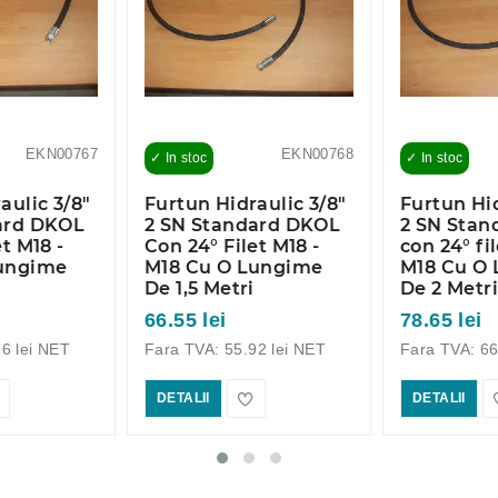
EKN00767
EKN00768
✓ In stoc
✓ In stoc
aulic 3/8"
Furtun Hidraulic 3/8"
Furtun Hid
ard DKOL
2 SN Standard DKOL
2 SN Stan
t M18 -
Con 24° Filet M18 -
con 24° fil
Lungime
M18 Cu O Lungime
M18 Cu O
De 1,5 Metri
De 2 Metr
66.55 lei
78.65 lei
6 lei NET
Fara TVA: 55.92 lei NET
Fara TVA: 66
DETALII
DETALII