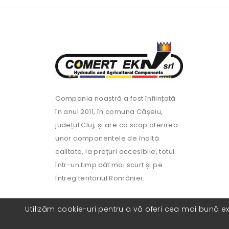
Compania noastră a fost înființată
în anul 2011, în comuna Cășeiu,
județul Cluj, și are ca scop oferirea
unor componentele de înaltă
calitate, la prețuri accesibile, totul
într-un timp cât mai scurt și pe
întreg teritoriul României.
Utilizăm cookie-uri pentru a vă oferi cea mai bună exp