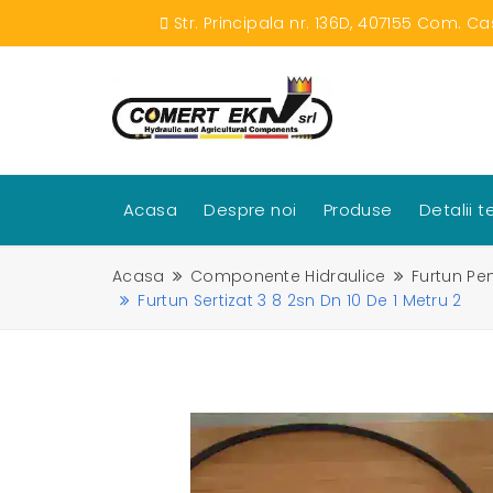
Str. Principala nr. 136D, 407155 Com. Ca
Acasa
Despre noi
Produse
Detalii 
Acasa
Componente Hidraulice
Furtun Pen
Furtun Sertizat 3 8 2sn Dn 10 De 1 Metru 2