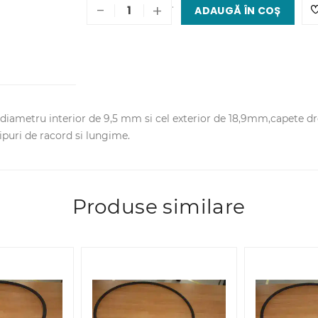
.
-
+
ADAUGĂ ÎN COȘ
diametru interior de 9,5 mm si cel exterior de 18,9mm,capete dre
ipuri de racord si lungime.
Produse similare