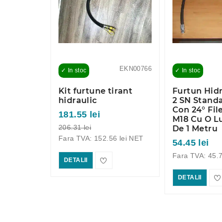
EKN00780
EKN00766
✓ In stoc
✓ In stoc
at 1/2"
Kit furtune tirant
Furtun Hidr
 2 Metri
hidraulic
2 SN Stand
Con 24° File
181.55 lei
M18 Cu O 
 lei NET
206.31 lei
De 1 Metru
Fara TVA: 152.56 lei NET
54.45 lei
Fara TVA: 45.7
DETALII
DETALII