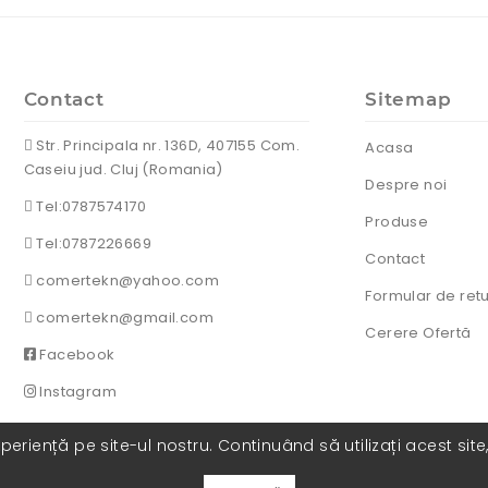
Contact
Sitemap
Str. Principala nr. 136D, 407155 Com.
Acasa
Caseiu jud. Cluj (Romania)
Despre noi
Tel:0787574170
Produse
Tel:0787226669
Contact
comertekn@yahoo.com
Formular de ret
comertekn@gmail.com
Cerere Ofertă
Facebook
Instagram
eriență pe site-ul nostru. Continuând să utilizați acest site