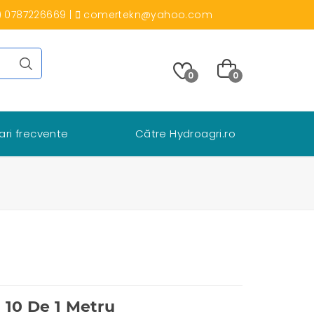
) 0787226669
|
comertekn@yahoo.com
0
0
ari frecvente
Către Hydroagri.ro
 10 De 1 Metru