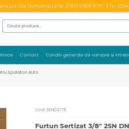
seiu jud. Cluj (Romania)
|
Tel: (004) 0787574170
|
Tel: (004
tehnice
Contact
Conditi generale de vanzare si intreb
tru Spalatori Auto
Cod: EKN00776
Furtun Sertizat 3/8" 2SN DN