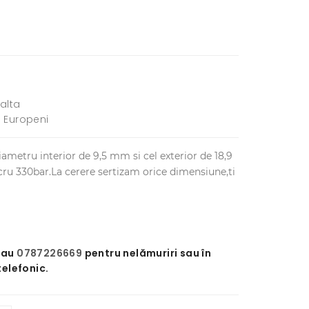
alta
i Europeni
ametru interior de 9,5 mm si cel exterior de 18,9
cru 330bar.La cerere sertizam orice dimensiune,ti
sau
0787226669
pentru nelămuriri sau în
telefonic.