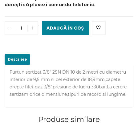
dorești să plasezi comanda telefonic.
.
-
+
ADAUGĂ ÎN COȘ
Descriere
Furtun sertizat 3/8" 2SN DN 10 de 2 metri cu diametru
interior de 9,5 mm si cel exterior de 18,9mm,capete
drepte filet gaz 3/8",presiune de lucru 330bar.La cerere
sertizam orice dimensiune,tipuri de racord si lungime.
Produse similare