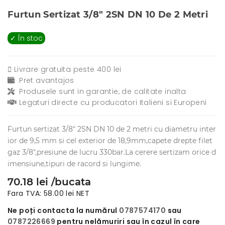
Furtun Sertizat 3/8" 2SN DN 10 De 2 Metri
✓ În stoc
Livrare gratuita peste 400 lei
Pret avantajos
Produsele sunt in garantie, de calitate inalta
Legaturi directe cu producatori Italieni si Europeni
Furtun sertizat 3/8" 2SN DN 10 de 2 metri cu diametru inter
ior de 9,5 mm si cel exterior de 18,9mm,capete drepte filet
gaz 3/8",presiune de lucru 330bar.La cerere sertizam orice d
imensiune,tipuri de racord si lungime.
70.18 lei /bucata
Fara TVA: 58.00 lei NET
Ne poți contacta la numărul
0787574170
sau
0787226669
pentru nelămuriri sau în cazul în care