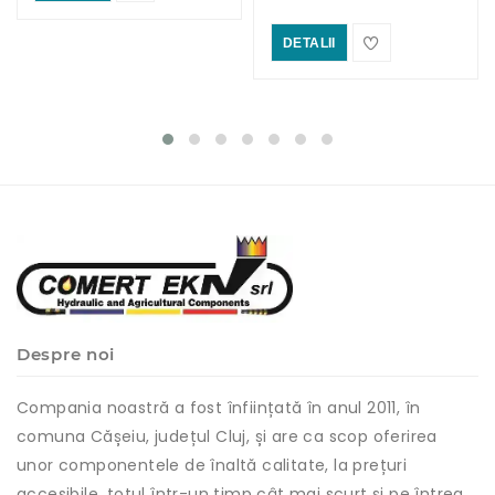
DETALII
Despre noi
Compania noastră a fost înființată în anul 2011, în
comuna Cășeiu, județul Cluj, și are ca scop oferirea
unor componentele de înaltă calitate, la prețuri
accesibile, totul într-un timp cât mai scurt și pe întreg