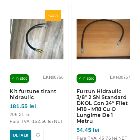
-12%
EKN00766
EKN00767
✓ In stoc
✓ In stoc
Kit furtune tirant
Furtun Hidraulic
hidraulic
3/8" 2 SN Standard
DKOL Con 24° Filet
181.55 lei
M18 - M18 Cu O
206.31 lei
Lungime De 1
Metru
Fara TVA: 152.56 lei NET
54.45 lei
DETALII
Fara TVA: 45.76 lei NET