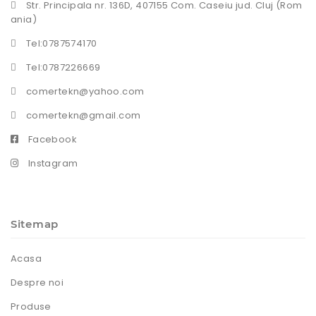
Str. Principala nr. 136D, 407155 Com. Caseiu jud. Cluj (Rom
ania)
Tel:0787574170
Tel:0787226669
comertekn@yahoo.com
comertekn@gmail.com
Facebook
Instagram
Sitemap
Acasa
Despre noi
Produse