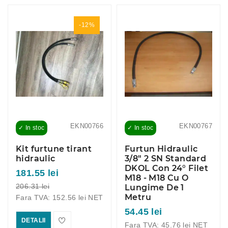
-12%
EKN00766
EKN00767
✓ In stoc
✓ In stoc
Kit furtune tirant
Furtun Hidraulic
hidraulic
3/8" 2 SN Standard
DKOL Con 24° Filet
181.55 lei
M18 - M18 Cu O
206.31 lei
Lungime De 1
Metru
Fara TVA: 152.56 lei NET
54.45 lei
DETALII
Fara TVA: 45.76 lei NET