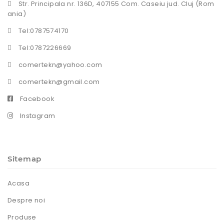
Str. Principala nr. 136D, 407155 Com. Caseiu jud. Cluj (Rom
ania)
Tel:0787574170
Tel:0787226669
comertekn@yahoo.com
comertekn@gmail.com
Facebook
Instagram
Sitemap
Acasa
Despre noi
Produse