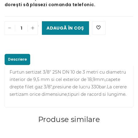
dorești să plasezi comanda telefonic.
.
-
+
ADAUGĂ ÎN COȘ
Descriere
Furtun sertizat 3/8" 2SN DN 10 de 3 metri cu diametru
interior de 9,5 mm si cel exterior de 18,9mm,capete
drepte filet gaz 3/8",presiune de lucru 330bar.La cerere
sertizam orice dimensiune,tipuri de racord si lungime.
Produse similare