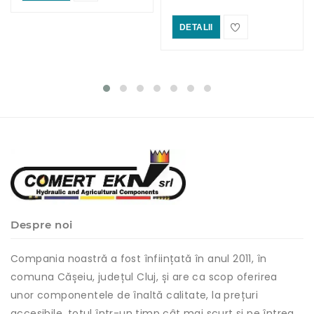
DETALII
Despre noi
Compania noastră a fost înființată în anul 2011, în
comuna Cășeiu, județul Cluj, și are ca scop oferirea
unor componentele de înaltă calitate, la prețuri
accesibile, totul într-un timp cât mai scurt și pe întreg