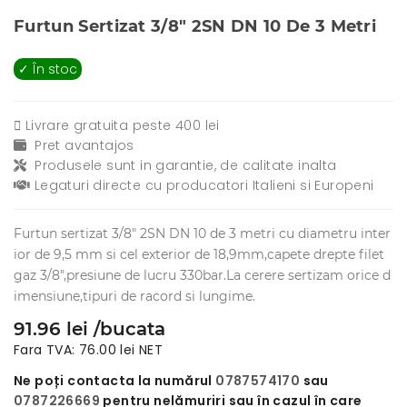
Furtun Sertizat 3/8" 2SN DN 10 De 3 Metri
✓ În stoc
Livrare gratuita peste 400 lei
Pret avantajos
Produsele sunt in garantie, de calitate inalta
Legaturi directe cu producatori Italieni si Europeni
Furtun sertizat 3/8" 2SN DN 10 de 3 metri cu diametru inter
ior de 9,5 mm si cel exterior de 18,9mm,capete drepte filet
gaz 3/8",presiune de lucru 330bar.La cerere sertizam orice d
imensiune,tipuri de racord si lungime.
91.96 lei /bucata
Fara TVA: 76.00 lei NET
Ne poți contacta la numărul
0787574170
sau
0787226669
pentru nelămuriri sau în cazul în care